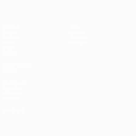
EURO de futsal
Matches
Infos
Tirages
Histoire
Groupes
À propos
Vidéo
Boutique
Stats
Équipes
LES SITES DE
L'UEFA
fr.UEFA.com
Fondation
UEFA pour
l'enfance
LANGUES
Français
English
Français
Deutsch
Русский
Español
Italiano
Português