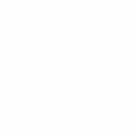
* Suspendue jusqu'à nouvel ordre. <a
href='https://fr.uefa.com/insideuefa/mediaservices/media
148df3adfcb7-1e200e38ed6f-1000--fifa-uefa-suspendem-
equipas-e-seleccoes-russas-de-todas-as-prov/' >En
savoir plus</a>