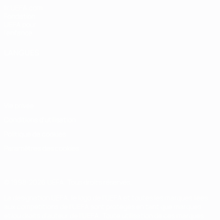
fr.UEFA.com
Fondation
UEFA pour
l'enfance
LANGUES
Français
English
Français
Deutsch
Русский
Español
Italiano
Português
Vie privée
Conditions d'utilisation
Politique de cookies
Paramètres des cookies
© 1998-2026 UEFA. Tous droits réservés.
La désignation UEFA, le logo de l'UEFA et toutes les marques liées
aux compétitions de l'UEFA sont protégés en tant que marques
et/ou droits d'auteur de l'UEFA. Toute utilisation de ces marques