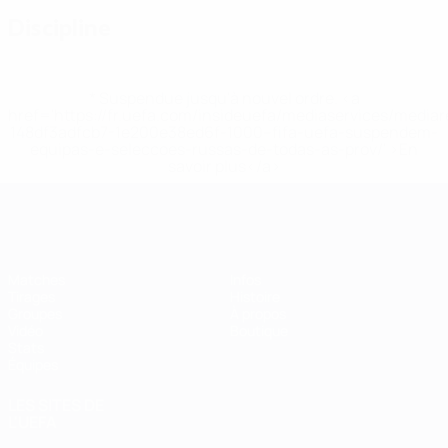
Discipline
* Suspendue jusqu'à nouvel ordre. <a
href='https://fr.uefa.com/insideuefa/mediaservices/media
148df3adfcb7-1e200e38ed6f-1000--fifa-uefa-suspendem-
equipas-e-seleccoes-russas-de-todas-as-prov/' >En
savoir plus</a>
EURO de futsal
Matches
Infos
Tirages
Histoire
Groupes
À propos
Vidéo
Boutique
Stats
Équipes
LES SITES DE
L'UEFA