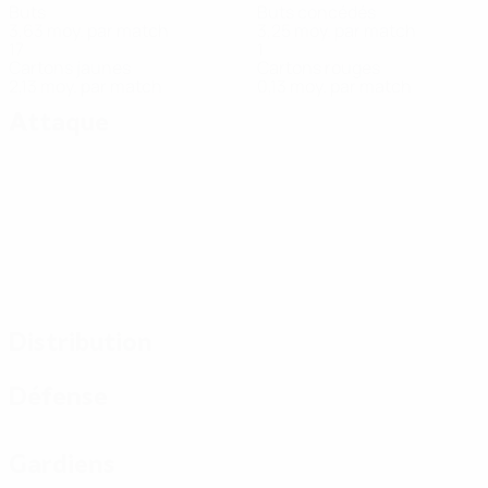
Buts
Buts concédés
3,63 moy. par match
3,25 moy. par match
17
1
Cartons jaunes
Cartons rouges
2,13 moy. par match
0,13 moy. par match
Attaque
Distribution
Défense
Gardiens