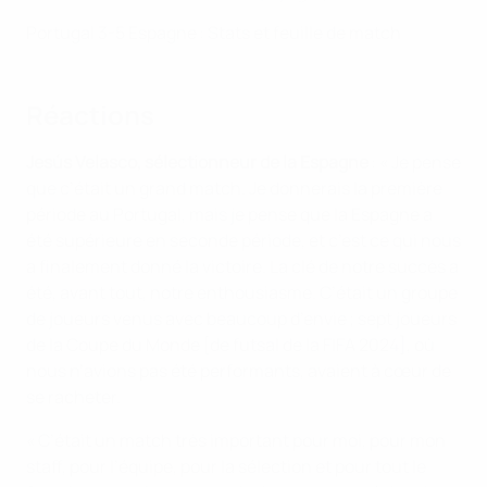
Portugal 3-5 Espagne : Stats et feuille de match
Réactions
Jesús Velasco, sélectionneur de la Espagne
: « Je pense
que c’était un grand match. Je donnerais la première
période au Portugal, mais je pense que la Espagne a
été supérieure en seconde période, et c’est ce qui nous
a finalement donné la victoire. La clé de notre succès a
été, avant tout, notre enthousiasme. C’était un groupe
de joueurs venus avec beaucoup d’envie ; sept joueurs
de la Coupe du Monde [de futsal de la FIFA 2024], où
nous n’avions pas été performants, avaient à cœur de
se racheter.
« C’était un match très important pour moi, pour mon
staff, pour l’équipe, pour la sélection et pour tout le