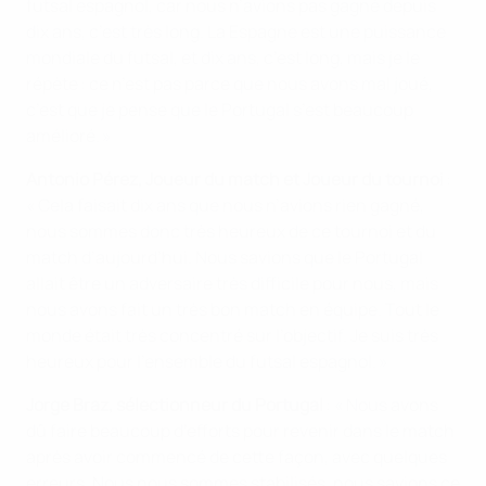
futsal espagnol, car nous n’avions pas gagné depuis
dix ans, c’est très long. La Espagne est une puissance
mondiale du futsal, et dix ans, c’est long, mais je le
répète : ce n’est pas parce que nous avons mal joué,
c’est que je pense que le Portugal s’est beaucoup
amélioré. »
Antonio Pérez, Joueur du match et Joueur du tournoi
:
« Cela faisait dix ans que nous n’avions rien gagné,
nous sommes donc très heureux de ce tournoi et du
match d’aujourd’hui. Nous savions que le Portugal
allait être un adversaire très difficile pour nous, mais
nous avons fait un très bon match en équipe. Tout le
monde était très concentré sur l’objectif. Je suis très
heureux pour l’ensemble du futsal espagnol. »
Jorge Braz, sélectionneur du Portugal
: « Nous avons
dû faire beaucoup d’efforts pour revenir dans le match
après avoir commencé de cette façon, avec quelques
erreurs. Nous nous sommes stabilisés, nous savions ce