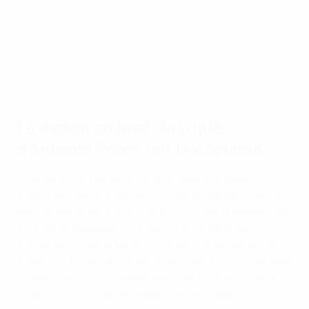
Le match en bref : le triplé
d'Antonio Pérez fait la décision
Il y avait eu un but de Ricardinho dès la première
minute lors de la finale de 2018 entre ces deux nations
dans la même salle, mais cette fois, c'est l'Espagne qui
a frappé la première. Il n'a fallu que 78 secondes à
Antonio pour marquer en force sur une passe de Pablo
Ramirez. Un peu plus d'une minute plus tard, José Raya
portait le score à 2-0 après avoir subtilisé le ballon à
Tomás Paçó et combiné avec Cecilio Morales.