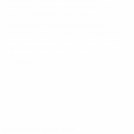
mentalement, mais nous sommes restés calmes et
tout le monde a transformé son penalty. »
Raphaël Reynaud, sélectionneur de la France
: « Tout
d'abord, félicitations à la Croatie. Le futsal est parfois
cruel, mais la Croatie a joué un match très intelligent
aujourd'hui. Nous sommes très déçus car nous
pensions pouvoir gagner. C'était un match
extraordinaire. »
© 1998-2026 UEFA. All rights reserved.
Mis à jour le: samedi 7 février 2026
Sélectionné pour vous