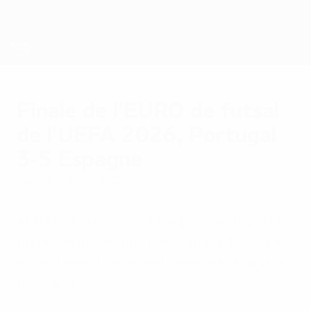
Passer
au
contenu
principal
EURO de futsal
Finale de l'EURO de futsal
de l'UEFA 2026, Portugal
3-5 Espagne
samedi 7 février 2026
Antonio Pérez a inscrit le premier triplé en
finale depuis 30 ans pour offrir à l'Espagne
un huitième titre et détrôner le Portugal à
Ljubljana.