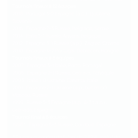
Tournois finaux à 12 équipes
2018 : Portugal 3-2 Espagne (a.p.), Ljubljana,
Slovénie
2016 : Espagne 7-3 Russie, Belgrade, Serbie
2014 : Italie 3-1 Russie, Anvers, Belgique
2012 : Espagne 3-1 Russie (a.p.), Zagreb, Croatie
2010 : Espagne 4-2 Portugal, Debrecen, Hongrie
Tournois finaux à 8 équipes
2007 : Espagne 3-1 Italie, Porto, Portugal
2005 : Espagne 2-1 Russie, Ostrava, Tchéquie
2003 : Italie 1-0 Ukraine, Caserta, Italie
2001 : Espagne 2-1 Ukraine (a.p., but en or),
Moscou, Russie
1999 : Russie 3-3 Espagne (a.p., 4-3 t.a.b.),
Grenade, Espagne
Tournoi final à 6 équipes
1996* : Espagne 5-3 Russie, Cordoue, Espagne
*Tournoi européen de futsal de l'UEFA, statut de