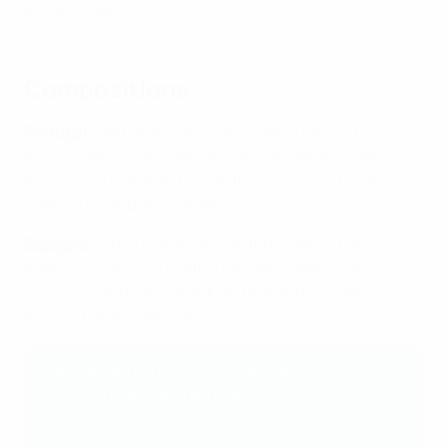
leçon à retenir. »
Compositions
Portugal
: Bernardo Paçó (GK), Tomás Paçó, Erick,
Bruno Coelho, Pany Varela; Edu (GK), André Coelho,
Afonso Jesus, Rúben Góis, Kutchy, Lúcio Jr, Diogo
Santos, Tiago Brito, Pauleta
Espagne
: Didac Plana (GK), Antonio Pérez, Pablo
Ramirez, Francisco Cortés, Mellado; Chemi (GK),
Cecilio, Ricardo Mayor, Adrián Rivera, Raya, Adolfo,
Rivillos, Gordillo, Novoa
EURO de futsal de l'UEFA : palmarès
Tournois finaux à 16 équipes
2026 : Espagne 5-3 Portugal, Ljubljana, Slovénie
2022 : Portugal 4-2 Russie, Amsterdam, Pays-Bas