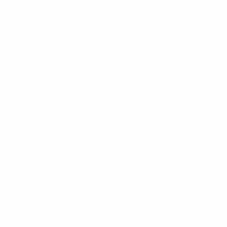
En deux minutes, Portugal 3-5 Espagne
Antonio Pérez a été le héros du match en signant un
triplé pour le huitième sacre de l'Espagne à l'
EURO de
futsal de l'UEFA
après dix ans d'attente, mettant fin aux
espoirs de triplé du Portugal au terme d'une finale
haletante remportée 5-3 à l'Arena Stožice, à Ljubljana
(Slovenie).
L'Espagne a mené 2-0 puis 3-2 avant que le Portugal,
spécialiste des remontées, ne revienne deux fois au
e
score. Cependant, le troisième but d'Antonio à la 35
minute a scellé le sort de la rencontre. Huit ans après
avoir été détrônée par le Portugal dans cette même
salle, l'Espagne a rendu la monnaie de leur pièce à ses
voisins.