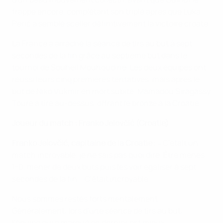
frappe encore, complétant son triplé après que Luka
Perić a semblé sceller définitivement la victoire croate.
La France a arraché la séance de tirs au but à sept
secondes de la fin grâce au septième but dans le
tournoi de Souheil Mouhoudine. Les deux équipes ont
réussi leurs cinq premières tentatives, mais après le
but de Niko Vukmir en mort subite, Mamadou Siragassy
Touré a tiré au-dessus, offrant le bronze à la Croatie.
Joueur du match : Franko Jelovčić (Croatie)
Franko Jelovčić, capitaine de la Croatie
: « C'était un
match incroyable, je ne sais pas quoi dire. Être menés
1-0, mener de deux buts puis les voir égaliser à sept
secondes de la fin... C'était incroyable.
Nous sommes restés forts mentalement.
Généralement, lors d'une séance de tirs au but,
l'équipe qui a marqué en dernier est mieux