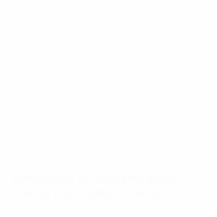
Russie lors de la finale inaugurale de 1996.
Antonio a terminé co-meilleur buteur de la phase
finale avec sept réalisations, à égalité avec le
Français Souheil Mouhoudine.
Le total de 29 buts du Portugal constitue un
nouveau record sur une seule édition du tournoi.
L'Espagnol Mario Rivillos faisait déjà partie de l'équipe
victorieuse en 2016, sa seule autre participation à
une phase finale de l'EURO de futsal.
Match pour la troisième place :
France 5-5 Croatie (5-6 t.a.b.)