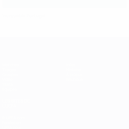
Incroyable Portugal
EURO de futsal
Matches
Infos
Tirages
Histoire
Groupes
À propos
Vidéo
Boutique
Stats
Équipes
LES SITES DE
L'UEFA
fr.UEFA.com
Fondation
UEFA pour