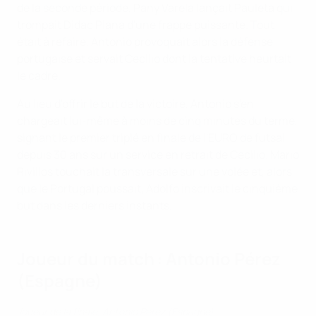
de la seconde période, Pany Varela lançait Pauleta qui
trompait Didac Plana d'une frappe puissante. Tout
était à refaire. Antonio provoquait alors la défense
portugaise et servait Cecilio dont la tentative heurtait
le cadre.
Au lieu d'offrir le but de la victoire, Antonio s'en
chargeait lui-même à moins de cinq minutes du terme,
signant le premier triplé en finale de l'EURO de futsal
depuis 30 ans sur un service en retrait de Cecilio. Mario
Rivillos touchait la transversale sur une volée et, alors
que le Portugal poussait, Adolfo inscrivait le cinquième
but dans les derniers instants.
Joueur du match : Antonio Pérez
(Espagne)
Joueur de la finale, Antonio Pérez (Espagne)