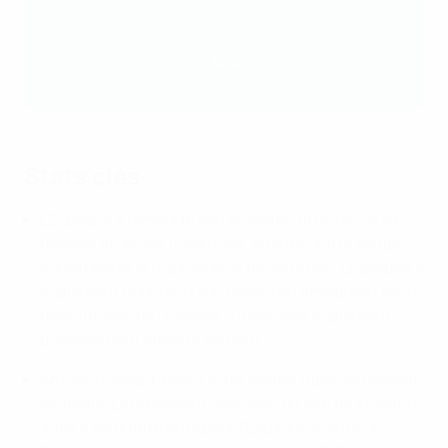
championnat à partir de 1999
Portugal et Espagne en
gras
, vainqueur cité en
premier
Stats clés
L'Espagne a remporté son huitième titre lors de sa
dixième finale en 13 éditions. Aucune autre équipe
n'a remporté le trophée plus de deux fois. L'Espagne a
également maintenu son record en atteignant les 13
demi-finales de l'histoire (l'Italie s'est également
qualifiée pour chaque édition).
Antonio Pérez a inscrit le deuxième triplé seulement
en finale. Le précédent avait été l'œuvre de Vicentín,
auteur de quatre buts pour l'Espagne contre la