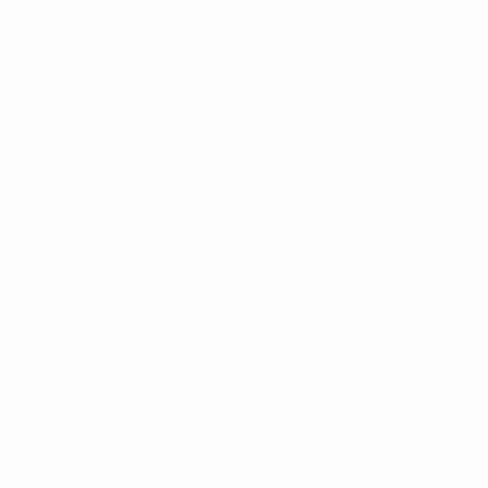
Pour la première fois, un match pour la troisième place
s'est décidé aux tirs au but après une lutte acharnée
entre deux équipes en quête de leur première médaille
dans un tournoi majeur. La France a mené tôt grâce à
Nicolas Menendez, mais la Croatie a renversé la
situation avant la pause : Antonio Sekulić a d'abord
égalisé calmement avant de récupérer le ballon pour
servir Josip Jurlina.
Vingt secondes après la reprise, Franko Jelovčić
trompait Francis Lokoka pour porter le score à 3-1, mais
Ouassini Guirio répliquait immédiatement. Jakov Hrstić
redonnait deux buts d'avance à la Croatie au terme
d'un beau mouvement collectif, avant que Guirio ne