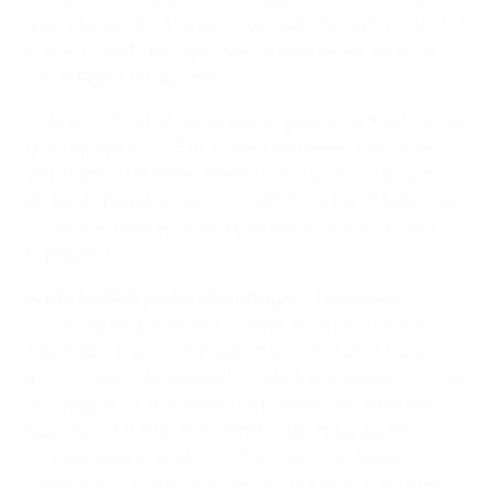
que nous avions à faire et nous sommes entrés dans la
partie. C’était équilibré, mais une autre erreur a donné
l’avantage à la Espagne.
« [Je suis] très fier de ce que les joueurs ont fait, de ce
que l’équipe a fait. Être menés 2,0, revenir au score,
être menés 3,2, revenir encore. Nous avions besoin
d’être un peu plus calmes, mais je n’ai rien à redire sur
l’intention ou la volonté d’y arriver. Félicitations à la
Espagne. »
André Coelho, joueur du Portugal
: « Nous avons
commis quelques erreurs, ce qui n’est pas habituel
pour nous. Dans les cinq premières minutes, nous
étions menés de deux buts. Face à une équipe comme
la Espagne, c’est vraiment difficile de s’en remettre.
Nous avons fait un excellent travail, nous avons
marqué deux buts et nous nous sommes battus
jusqu’au bout. Nous sommes tristes, mais c’est une