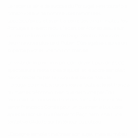
La récente série de succès du Portugal s'est toutefois
construite sur de nombreuses remontées
spectaculaires, et avant la barre des cinq minutes, les
Portugais avaient réduit l'écart par Afonso Jesus sur
un centre à ras de terre de Diogo Santos. Moins de
deux minutes plus tard, Rúben Góis égalisait après un
superbe pivot et une finition précise.
Le reste de la première période, devant plus de 8 000
spectateurs, restait très disputé, et le score semblait
devoir rester de parité jusqu'à la pause. Mais le
Portugal commettait une sixième faute et le jet franc à
dix mètres d'Antonio, bien que détourné par Edu,
terminait sa course au fond des filets. Antonio a failli
servir Francisco Cortés pour un quatrième but juste
après la reprise, puis Bernardo Paçó détournait une
tentative d'Adolfo sur l'intérieur du poteau.
L'Espagne semblait maîtriser son sujet, mais au milieu