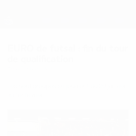
Passer
au
contenu
principal
EURO de futsal
EURO de futsal : fin du tour
de qualification
mardi 7 janvier 2020
Les neuf groupes se jouaient du 29 janvier
au 1er février