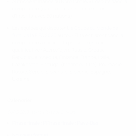
Autriche et Irlande du Nord font leurs débuts dans la
compétition (qui compte un nombre record
d’inscrits, avec 50 nations)
Les équipes qui disputent
la Coupe du Monde de
futal de la FIFA 2020
au tour Élite entreront dans la
compétition à partir de la phase de groupe
qualificative : Azerbaïdjan, Russie, Croatie,
République tchèque, Finlande, France, Italie,
Kazakhstan, Portugal (tenant du titre), Roumanie,
Russie, Serbie, Slovaquie, Slovénie, Espagne,
Ukraine
Calendrier
EURO 2018 : temps forts de la finale
Phase finale : P
Phase finale : Pays-Bas
Nouveau format