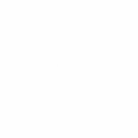
Belarus, Croatie, Espagne, Finlande, France, Italie,
Kazakhstan, Portugal (tenant), République tchèque,
Roumanie, Russie, Serbie, Slovaquie, Slovénie,
Ukraine
Les neuf deuxièmes et les cinq meilleurs troisièmes
(sans compter les résultats contre les équipes ayant
terminé à la quatrième place) sont qualifiés pour les
barrages en avril et se disputeront les sept dernières
places pour les groupes.
er
Groupe de qualifications : 29 janvier-1
février
Groupe A
: Bosnie-Herzégovine (organisateur), Suisse,
Chypre, Gibraltar
Groupe B
: Belgique (organisateur), Monténégro,