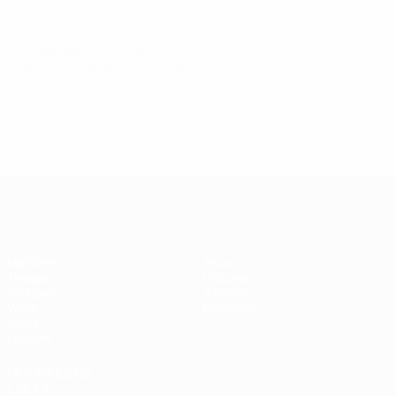
© 1998-2026 UEFA. All rights reserved.
Mis à jour le: vendredi 20 mars 2020
EURO de futsal
Matches
Infos
Tirages
Histoire
Groupes
À propos
Vidéo
Boutique
Stats
Équipes
LES SITES DE
L'UEFA