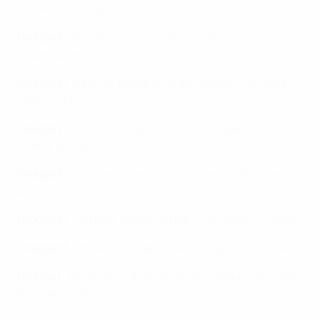
Arménie, Écosse
Groupe C
: Pologne, Suède, Grèce, Malte
(organisateur)
Groupe D
: Albanie, Bulgarie (organisateur), Andorre,
Saint-Marin
Groupe E
: Hongrie, Turquie, Lituanie (organisateur),
Irlande du Nord
Groupe F
: Géorgie (organisateur), Kosovo, Allemagne,
Autriche
Groupe G
: Lettonie (organisateur), Danemark, Estonie
Groupe H
: Moldavie (organisateur), Angleterre, Israël
Groupe I
: Macédoine du Nord (organisateur), Norvège,
Pays de Galles