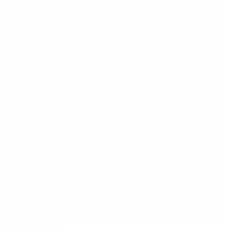
12/07/2026
Européens les plus capés
Statistiques clés
5
Matches joués
5
Buts