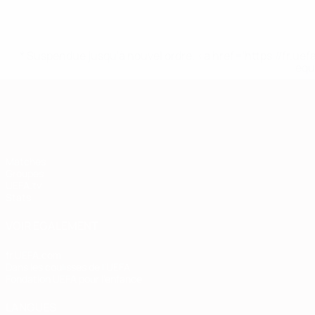
* Suspendue jusqu'à nouvel ordre. <a href='https://fr
equ
European Qualifiers
Matches
Groupes
UEFA.tv
Stats
VOIR ÉGALEMENT
fr.UEFA.com
Dans les coulisses de l'UEFA
Fondation UEFA pour l'enfance
LANGUES