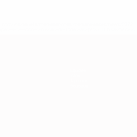
.uefa.com/insideuefa/mediaservices/mediareleases/news/027
ipas-e-seleccoes-russas-de-todas-as-prov/' >En savoir plus
Équipes
Infos
À propos
Boutique