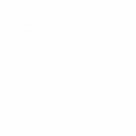
1 moy. par match
0
Passes décisives
31,35
Vitesse maximale (km/h)
29,28 moy. par match
0
Cartons jaunes