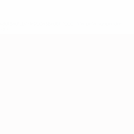
2-148df3adfcb7-1e200e38ed6f-1000--fifa-uefa-suspendem-
</a>