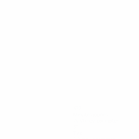
06/09/2025
Cristiano, sa frapp
372
Minutes jouées
74,41 moy. par match
31
Tirs