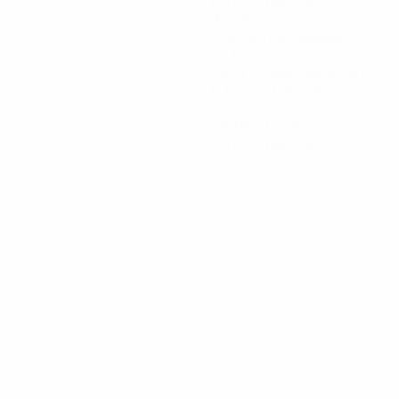
6,2 moy. par match
94,2%
Précision des passes (%)
33,7
Distance parcourue (km)
6,74 moy. par match
1
Cartons rouges
0,2 moy. par match