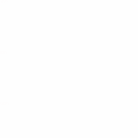
tion
tion
ation