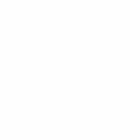
Éliminatoires européens
sam. 7 juin 2025
· Tour de qualificat
Éliminatoires européens
ven. 21 mars 2025
· Tour de qualific
* Suspendue jusqu'à nouvel ordre. <a href='https://fr
equ