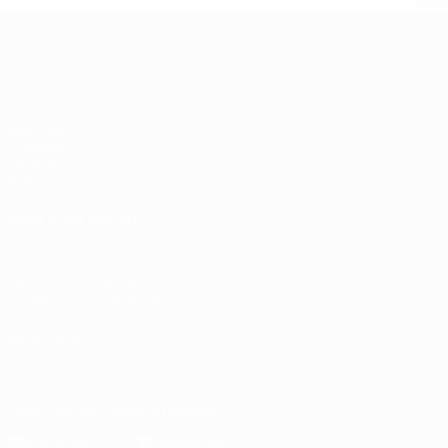
European Qualifiers
Matches
Groupes
UEFA.tv
Stats
VOIR ÉGALEMENT
fr.UEFA.com
Dans les coulisses de l'UEFA
Fondation UEFA pour l'enfance
LANGUES
Français
English
Français
Deutsch
Русский
Español
Italiano
Télécharger l'appli officielle