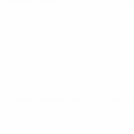
Éliminatoires européens
dim. 16 nov. 2025
· Tour de qualifica
Éliminatoires européens
mar. 14 oct. 2025
· Tour de qualifica
Éliminatoires européens
sam. 6 sept. 2025
· Tour de qualific