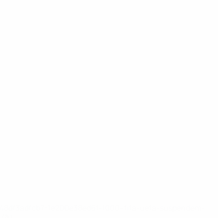
2-148df3adfcb7-1e200e38ed6f-1000--fifa-uefa-suspendem-
</a>