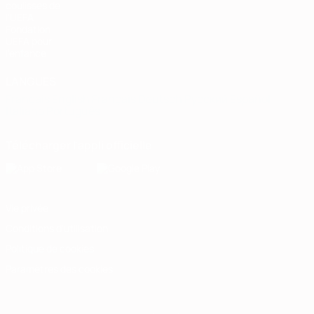
coulisses de
l'UEFA
Fondation
UEFA pour
l'enfance
LANGUES
Français
English
Français
Deutsch
Русский
Español
Italiano
Português
Télécharger l'appli officielle
Vie privée
Conditions d'utilisation
Politique de cookies
Paramètres des cookies