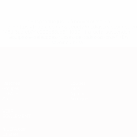
* Suspendue jusqu'à nouvel ordre. <a
href='https://fr.uefa.com/insideuefa/mediaservices/media
148df3adfcb7-1e200e38ed6f-1000--fifa-uefa-suspendem-
equipas-e-seleccoes-russas-de-todas-as-prov/' >En
savoir plus</a>
European Qualifiers
Matches
Équipes
Groupes
Infos
UEFA.tv
À propos
Stats
Boutique
VOIR
ÉGALEMENT
fr.UEFA.com
Dans les