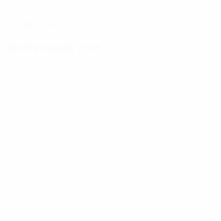
DATE DE NAISSANCE
21/5/2004 (22)
Statistiques clés
Voir toutes les stats
0
0
Cartons jaunes
Cartons rouges