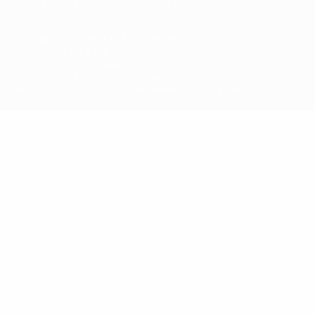
© 1998-2026 UEFA. Tous droits réservés.
La désignation UEFA, le logo de l'UEFA et toutes les marques liées
aux compétitions de l'UEFA sont protégés en tant que marques
et/ou droits d'auteur de l'UEFA. Toute utilisation de ces marques
déposées à des fins commerciales est interdite. L'utilisation de la
plate-forme UEFA.com implique que vous acceptez les Conditions
générales et les Dispositions en matière de vie privée.