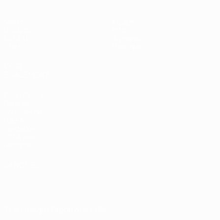
Matches
Équipes
Groupes
Infos
UEFA.tv
À propos
Stats
Boutique
VOIR
ÉGALEMENT
fr.UEFA.com
Dans les
coulisses de
l'UEFA
Fondation
UEFA pour
l'enfance
LANGUES
Français
English
Français
Deutsch
Русский
Español
Italiano
Português
Télécharger l'appli officielle