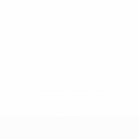
* Suspendue jusqu'à nouvel ordre. <a
href='https://fr.uefa.com/insideuefa/mediaservices/media
148df3adfcb7-1e200e38ed6f-1000--fifa-uefa-suspendem-
equipas-e-seleccoes-russas-de-todas-as-prov/' >En
savoir plus</a>
European Qualifiers