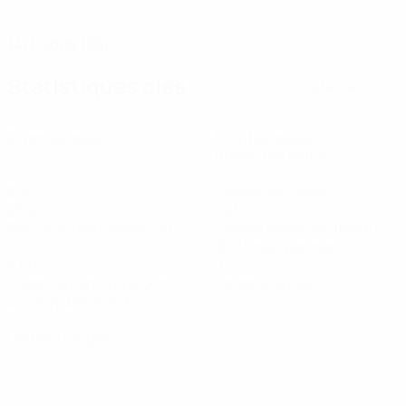
DATE DE NAISSANCE
14/1/2006 (20)
Statistiques clés
Voir toutes les stats
2
72
Matches joués
Minutes jouées
18 moy. par match
0
0
Buts
Passes décisives
25%
29,17
Précision des passes (%)
Vitesse maximale (km/h)
26,51 moy. par match
8,66
0
Distance parcourue (km)
Cartons jaunes
2,17 moy. par match
0
Cartons rouges