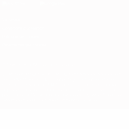
Vie privée
Conditions d'utilisation
Politique de cookies
Paramètres des cookies
© 1998-2026 UEFA. Tous droits réservés.
La désignation UEFA, le logo de l'UEFA et toutes les marques liées
aux compétitions de l'UEFA sont protégés en tant que marques
et/ou droits d'auteur de l'UEFA. Toute utilisation de ces marques
déposées à des fins commerciales est interdite. L'utilisation de la
plate-forme UEFA.com implique que vous acceptez les Conditions
générales et les Dispositions en matière de vie privée.