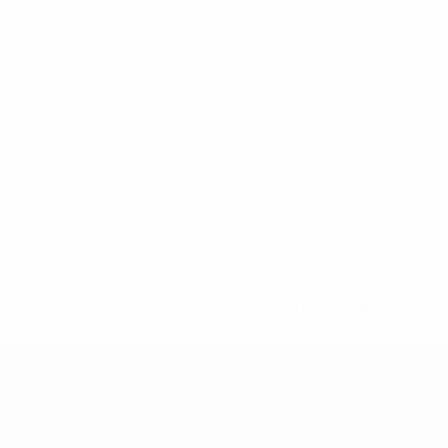
Éliminatoires européens
sam. 22 mars 2025
· Tour de qualifi
* Suspendue jusqu'à nouvel ordre. <a href='https://fr
equ
European Qualifiers