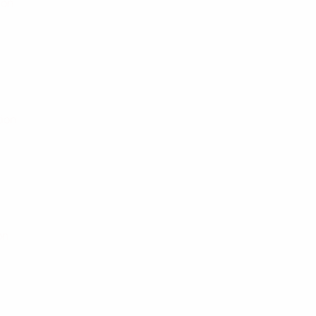
ion
tion
on