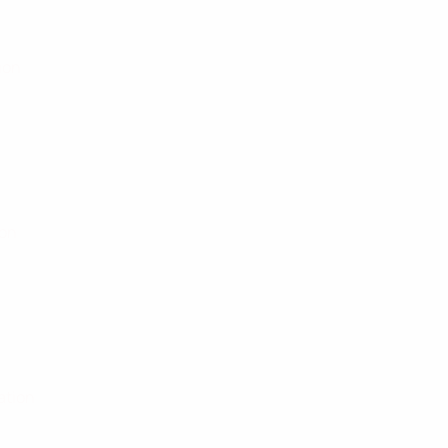
tion
ion
cation