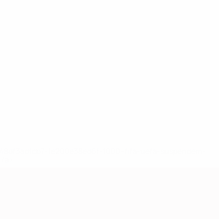
2-148df3adfcb7-1e200e38ed6f-1000--fifa-uefa-suspendem-
</a>