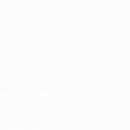
Matches
Groupes
UEFA.tv
Stats
VOIR ÉGALEMENT
fr.UEFA.com
Dans les coulisses de l'UEFA
Fondation UEFA pour l'enfance
LANGUES
Français
English
Français
Deutsch
Русский
Español
Italiano
Télécharger l'appli officielle
Vie privée
Conditions d'utilisation
Politique de cookies