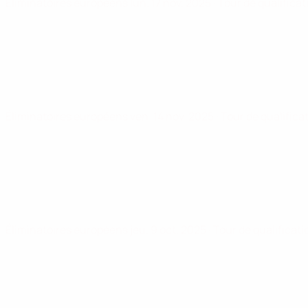
Éliminatoires européens
lun. 17 nov. 2025
· Tour de qualificat
Éliminatoires européens
ven. 14 nov. 2025
· Tour de qualifica
Éliminatoires européens
jeu. 9 oct. 2025
· Tour de qualificati