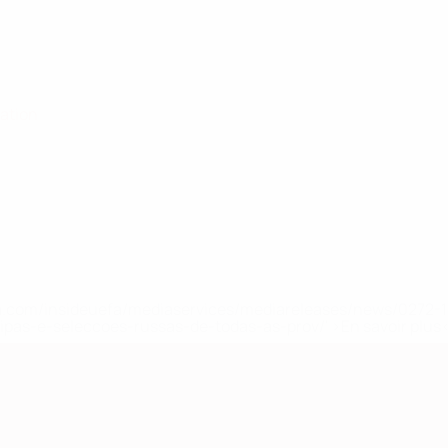
cation
.uefa.com/insideuefa/mediaservices/mediareleases/news/027
ipas-e-seleccoes-russas-de-todas-as-prov/' >En savoir plus