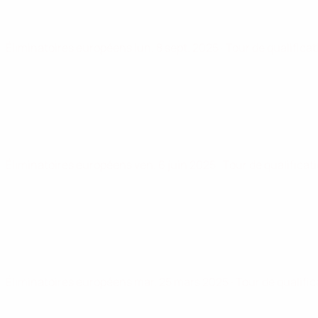
Éliminatoires européens
lun. 8 sept. 2025
· Tour de qualifica
Éliminatoires européens
ven. 6 juin 2025
· Tour de qualificat
Éliminatoires européens
mar. 25 mars 2025
· Tour de qualifi