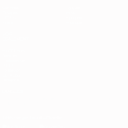
Matches
Équipes
Groupes
Infos
UEFA.tv
À propos
Stats
Boutique
VOIR
ÉGALEMENT
fr.UEFA.com
Dans les
coulisses de
l'UEFA
Fondation
UEFA pour
l'enfance
LANGUES
Français
English
Français
Deutsch
Русский
Español
Italiano
Português
Télécharger l'appli officielle