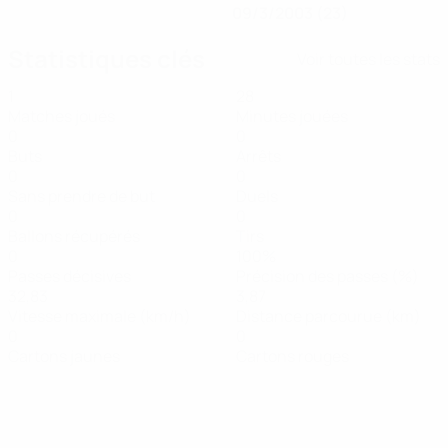
09/3/2003 (23)
Statistiques clés
Voir toutes les stats
1
28
Matches joués
Minutes jouées
0
0
Buts
Arrêts
0
0
Sans prendre de but
Duels
0
0
Ballons récupérés
Tirs
0
100%
Passes décisives
Précision des passes (%)
32,83
3,87
Vitesse maximale (km/h)
Distance parcourue (km)
0
0
Cartons jaunes
Cartons rouges