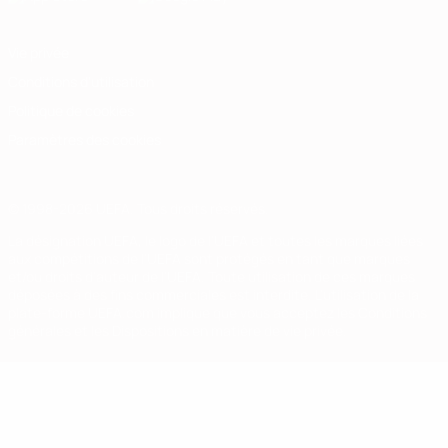
Vie privée
Conditions d'utilisation
Politique de cookies
Paramètres des cookies
© 1998-2026 UEFA. Tous droits réservés.
La désignation UEFA, le logo de l'UEFA et toutes les marques liées
aux compétitions de l'UEFA sont protégés en tant que marques
et/ou droits d'auteur de l'UEFA. Toute utilisation de ces marques
déposées à des fins commerciales est interdite. L'utilisation de la
plate-forme UEFA.com implique que vous acceptez les Conditions
générales et les Dispositions en matière de vie privée.