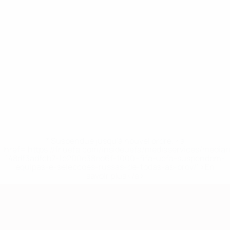
* Suspendue jusqu'à nouvel ordre. <a
href='https://fr.uefa.com/insideuefa/mediaservices/media
148df3adfcb7-1e200e38ed6f-1000--fifa-uefa-suspendem-
equipas-e-seleccoes-russas-de-todas-as-prov/' >En
savoir plus</a>
European Qualifiers