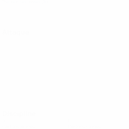
Précision des passes (%)
Attaque
Discipline
0
0
Cartons jaunes
Cartons rouges