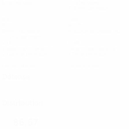
Matches joués
Minutes jouées
37,6 moy. par match
0
0
Buts
Duels
3
86,67%
Ballons récupérés
Précision des passes (%)
0,6 moy. par match
29,81
18,49
Vitesse maximale (km/h)
Distance parcourue (km)
29,48 moy. par match
3,7 moy. par match
0
0
Cartons jaunes
Cartons rouges
Défense
Distribution
86,67