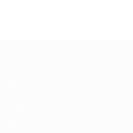
* Suspendue jusqu'à nouvel ordre. <a
href='https://fr.uefa.com/insideuefa/mediaservices/media
148df3adfcb7-1e200e38ed6f-1000--fifa-uefa-suspendem-
equipas-e-seleccoes-russas-de-todas-as-prov/' >En
savoir plus</a>
European Qualifiers
Matches
Équipes
Groupes
Infos
UEFA.tv
À propos
Stats
Boutique
VOIR
ÉGALEMENT
fr.UEFA.com
Dans les
coulisses de