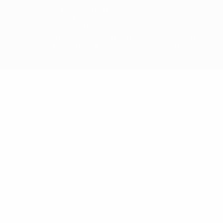
La désignation UEFA, le logo de l'UEFA et toutes les marques liées
aux compétitions de l'UEFA sont protégés en tant que marques
et/ou droits d'auteur de l'UEFA. Toute utilisation de ces marques
déposées à des fins commerciales est interdite. L'utilisation de la
plate-forme UEFA.com implique que vous acceptez les Conditions
générales et les Dispositions en matière de vie privée.