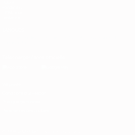
l'UEFA
Fondation
UEFA pour
l'enfance
LANGUES
Français
English
Français
Deutsch
Русский
Español
Italiano
Português
Télécharger l'appli officielle
Vie privée
Conditions d'utilisation
Politique de cookies
Paramètres des cookies
© 1998-2026 UEFA. Tous droits réservés.