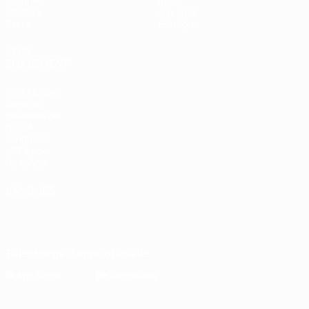
Groupes
Infos
UEFA.tv
À propos
Stats
Boutique
VOIR
ÉGALEMENT
fr.UEFA.com
Dans les
coulisses de
l'UEFA
Fondation
UEFA pour
l'enfance
LANGUES
Français
English
Français
Deutsch
Русский
Español
Italiano
Português
Télécharger l'appli officielle