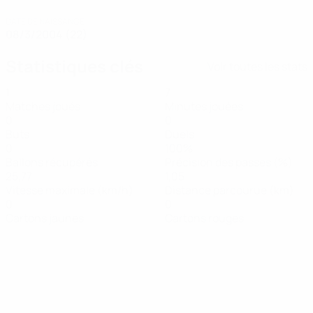
DATE DE NAISSANCE
08/3/2004 (22)
Statistiques clés
Voir toutes les stats
1
7
Matches joués
Minutes jouées
0
0
Buts
Duels
0
100%
Ballons récupérés
Précision des passes (%)
25,77
1,05
Vitesse maximale (km/h)
Distance parcourue (km)
0
0
Cartons jaunes
Cartons rouges