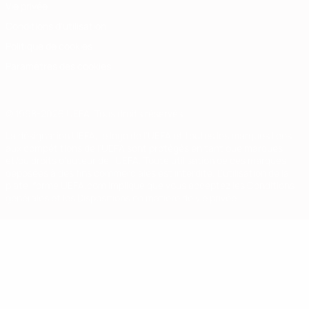
Vie privée
Conditions d'utilisation
Politique de cookies
Paramètres des cookies
© 1998-2026 UEFA. Tous droits réservés.
La désignation UEFA, le logo de l'UEFA et toutes les marques liées
aux compétitions de l'UEFA sont protégés en tant que marques
et/ou droits d'auteur de l'UEFA. Toute utilisation de ces marques
déposées à des fins commerciales est interdite. L'utilisation de la
plate-forme UEFA.com implique que vous acceptez les Conditions
générales et les Dispositions en matière de vie privée.