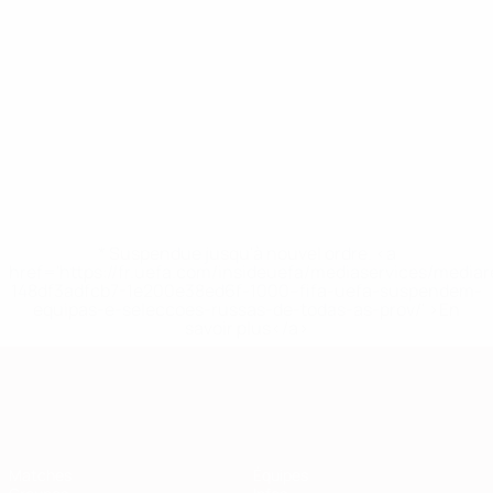
* Suspendue jusqu'à nouvel ordre. <a
href='https://fr.uefa.com/insideuefa/mediaservices/media
148df3adfcb7-1e200e38ed6f-1000--fifa-uefa-suspendem-
equipas-e-seleccoes-russas-de-todas-as-prov/' >En
savoir plus</a>
European Qualifiers
Matches
Équipes