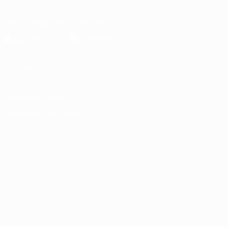
Télécharger l'appli officielle
Vie privée
Conditions d'utilisation
Politique de cookies
Paramètres des cookies
© 1998-2026 UEFA. Tous droits réservés.
La désignation UEFA, le logo de l'UEFA et toutes les marques liées
aux compétitions de l'UEFA sont protégés en tant que marques
et/ou droits d'auteur de l'UEFA. Toute utilisation de ces marques
déposées à des fins commerciales est interdite. L'utilisation de la
plate-forme UEFA.com implique que vous acceptez les Conditions
générales et les Dispositions en matière de vie privée.