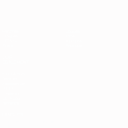
European Qualifiers
Matches
Équipes
Groupes
Infos
UEFA.tv
À propos
Stats
Boutique
VOIR
ÉGALEMENT
fr.UEFA.com
Dans les
coulisses de
l'UEFA
Fondation
UEFA pour
l'enfance
LANGUES
Français
English
Français
Deutsch
Русский
Español
Italiano
Português