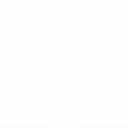
* Suspendue jusqu'à nouvel ordre. <a
href='https://fr.uefa.com/insideuefa/mediaservices/media
148df3adfcb7-1e200e38ed6f-1000--fifa-uefa-suspendem-
equipas-e-seleccoes-russas-de-todas-as-prov/' >En
savoir plus</a>