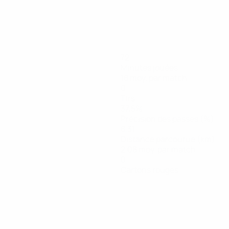
72
Minutes jouées
18 moy. par match
0
Tirs
37,5%
Précision des passes (%)
8,31
Distance parcourue (km)
2,08 moy. par match
0
Cartons rouges