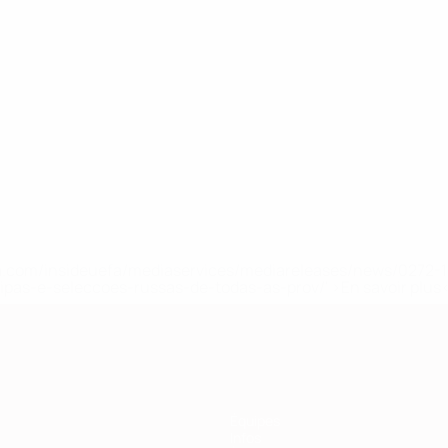
.uefa.com/insideuefa/mediaservices/mediareleases/news/027
ipas-e-seleccoes-russas-de-todas-as-prov/' >En savoir plus
Équipes
Infos