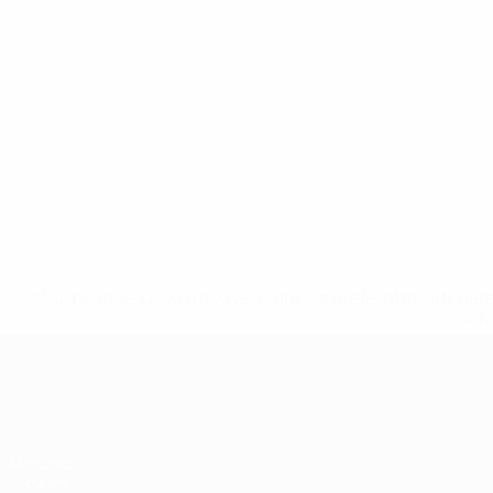
* Suspendue jusqu'à nouvel ordre. <a href='https://fr
equ
European Qualifiers
Matches
Groupes