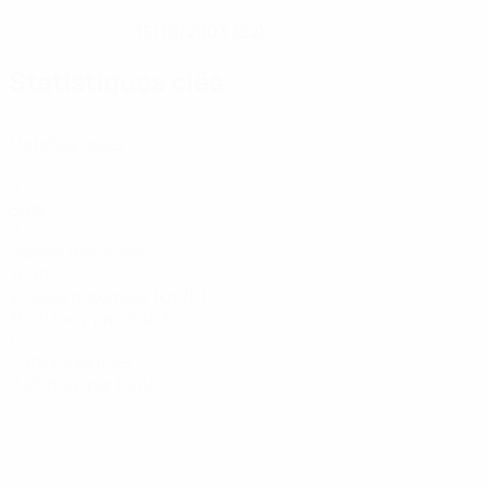
15/10/2003 (22)
DATE DE NAISSANCE
Statistiques clés
2
Matches joués
0
Buts
0
Passes décisives
30,82
Vitesse maximale (km/h)
30,21 moy. par match
1
Cartons jaunes
0,25 moy. par match