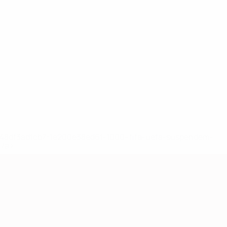
2-148df3adfcb7-1e200e38ed6f-1000--fifa-uefa-suspendem-
</a>