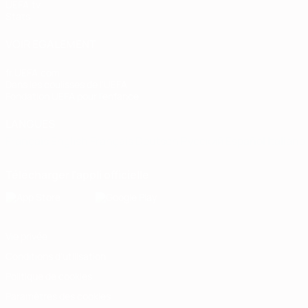
UEFA.tv
Stats
VOIR ÉGALEMENT
fr.UEFA.com
Dans les coulisses de l'UEFA
Fondation UEFA pour l'enfance
LANGUES
Français
English
Français
Deutsch
Русский
Español
Italiano
Télécharger l'appli officielle
Vie privée
Conditions d'utilisation
Politique de cookies
Paramètres des cookies