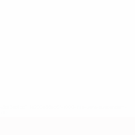
2-148df3adfcb7-1e200e38ed6f-1000--fifa-uefa-suspendem-
</a>