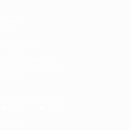
Matches
Groupes
UEFA.tv
Stats
VOIR ÉGALEMENT
fr.UEFA.com
Dans les coulisses de l'UEFA
Fondation UEFA pour l'enfance
LANGUES
Français
English
Français
Deutsch
Русский
Español
Italiano
Télécharger l'appli officielle
Vie privée