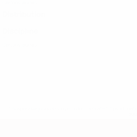
Cartons jaunes
Distribution
Discipline
0
Cartons jaunes
* Suspendue jusqu'à nouvel ordre. <a href='https://fr
equ
European Qualifiers