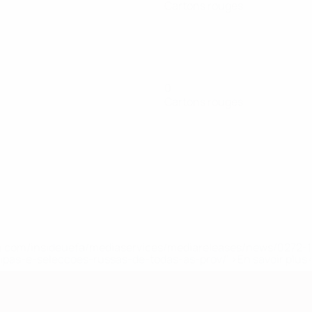
Cartons rouges
0
Cartons rouges
.uefa.com/insideuefa/mediaservices/mediareleases/news/027
ipas-e-seleccoes-russas-de-todas-as-prov/' >En savoir plus