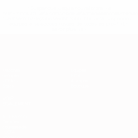
* Suspendue jusqu'à nouvel ordre. <a
href='https://fr.uefa.com/insideuefa/mediaservices/media
148df3adfcb7-1e200e38ed6f-1000--fifa-uefa-suspendem-
equipas-e-seleccoes-russas-de-todas-as-prov/' >En
savoir plus</a>
European Qualifiers
Matches
Équipes
Groupes
Infos
UEFA.tv
À propos
Stats
Boutique
VOIR
ÉGALEMENT
fr.UEFA.com
Dans les
coulisses de
l'UEFA
Fondation