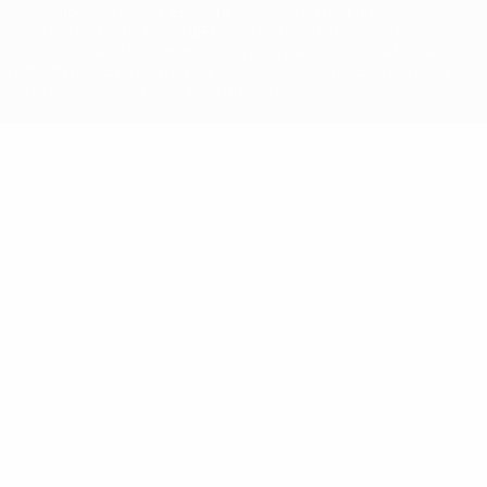
aux compétitions de l'UEFA sont protégés en tant que marques
et/ou droits d'auteur de l'UEFA. Toute utilisation de ces marques
déposées à des fins commerciales est interdite. L'utilisation de la
plate-forme UEFA.com implique que vous acceptez les Conditions
générales et les Dispositions en matière de vie privée.