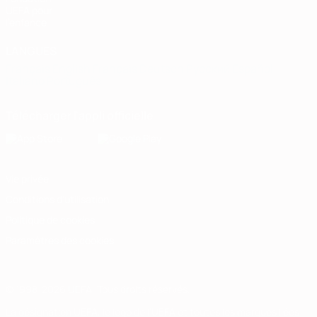
UEFA pour
l'enfance
LANGUES
Français
English
Français
Deutsch
Русский
Español
Italiano
Português
Télécharger l'appli officielle
Vie privée
Conditions d'utilisation
Politique de cookies
Paramètres des cookies
© 1998-2026 UEFA. Tous droits réservés.
La désignation UEFA, le logo de l'UEFA et toutes les marques liées