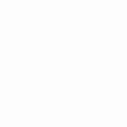
Éliminatoires européens
mar. 9 sept. 2025
· Tour de
qualification
Éliminatoires européens
sam. 6 sept. 2025
· Tour de
qualification
Éliminatoires européens
mar. 10 juin 2025
· Tour de
qualification