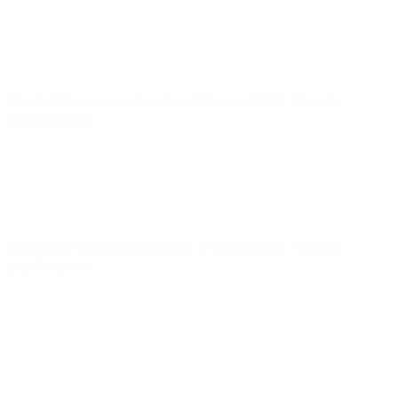
Éliminatoires européens
lun. 24 mars 2025
· Tour de
qualification
Éliminatoires européens
ven. 21 mars 2025
· Tour de
qualification