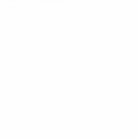
Éliminatoires européens
sam. 15 nov. 2025
· Tour de
qualification
Éliminatoires européens
dim. 12 oct. 2025
· Tour de
qualification
Éliminatoires européens
jeu. 9 oct. 2025
· Tour de
qualification