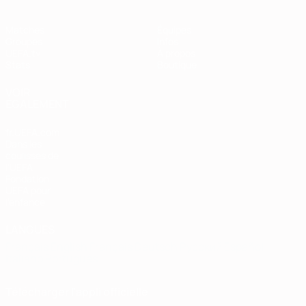
Matches
Équipes
Groupes
Infos
UEFA.tv
À propos
Stats
Boutique
VOIR
ÉGALEMENT
fr.UEFA.com
Dans les
coulisses de
l'UEFA
Fondation
UEFA pour
l'enfance
LANGUES
Français
English
Français
Deutsch
Русский
Español
Italiano
Português
Télécharger l'appli officielle