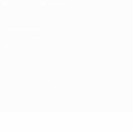
Vie privée
Conditions d'utilisation
Politique de cookies
Paramètres des cookies
© 1998-2026 UEFA. Tous droits réservés.
La désignation UEFA, le logo de l'UEFA et toutes les marques liées
aux compétitions de l'UEFA sont protégés en tant que marques
et/ou droits d'auteur de l'UEFA. Toute utilisation de ces marques
déposées à des fins commerciales est interdite. L'utilisation de la
plate-forme UEFA.com implique que vous acceptez les Conditions
générales et les Dispositions en matière de vie privée.