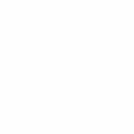
DATE DE NAISSANCE
30/1/2002 (24)
Statistiques clés
Voir toutes les stats
6
532
Matches joués
Minutes jouées
88,67 moy. par match
3
22
Buts
Tirs
0,5 moy. par match
3,67 moy. par match
0
79,17%
Passes décisives
Précision des passes (%)
33,18
62
Vitesse maximale (km/h)
Distance parcourue (km)
32,46 moy. par match
10,34 moy. par match
0
0
Cartons jaunes
Cartons rouges