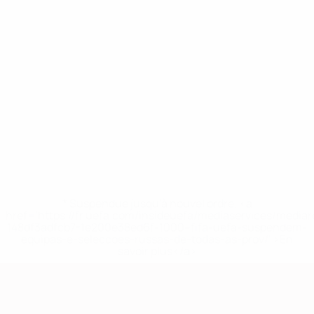
* Suspendue jusqu'à nouvel ordre. <a
href='https://fr.uefa.com/insideuefa/mediaservices/media
148df3adfcb7-1e200e38ed6f-1000--fifa-uefa-suspendem-
equipas-e-seleccoes-russas-de-todas-as-prov/' >En
savoir plus</a>
European Qualifiers