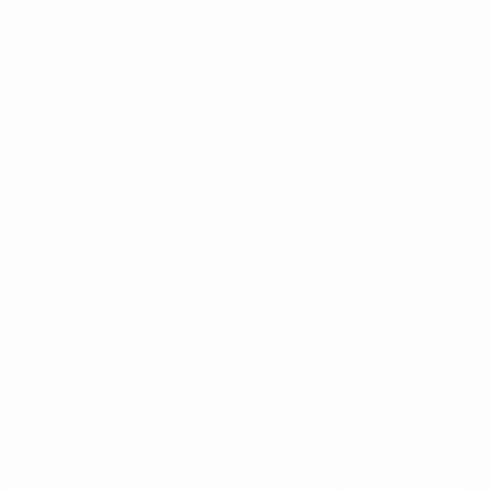
LANGUES
Français
English
Français
Deutsch
Русский
Español
Italiano
Português
Télécharger l'appli officielle
Vie privée
Conditions d'utilisation
Politique de cookies
Paramètres des cookies
© 1998-2026 UEFA. Tous droits réservés.
La désignation UEFA, le logo de l'UEFA et toutes les marques liées
aux compétitions de l'UEFA sont protégés en tant que marques
et/ou droits d'auteur de l'UEFA. Toute utilisation de ces marques
déposées à des fins commerciales est interdite. L'utilisation de la