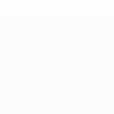
148df3adfcb7-1e200e38ed6f-1000--fifa-uefa-suspendem-
equipas-e-seleccoes-russas-de-todas-as-prov/' >En
savoir plus</a>
European Qualifiers
Matches
Équipes
Groupes
Infos
UEFA.tv
À propos
Stats
Boutique
VOIR
ÉGALEMENT
fr.UEFA.com
Dans les
coulisses de
l'UEFA
Fondation
UEFA pour
l'enfance