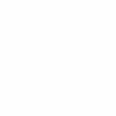
Éliminatoires européens
mar. 9 sept. 2025
· Tour de
qualification
Éliminatoires européens
sam. 6 sept. 2025
· Tour de
qualification
* Suspendue jusqu'à nouvel ordre. <a
href='https://fr.uefa.com/insideuefa/mediaservices/media