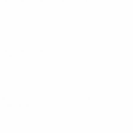
Éliminatoires européens
dim. 16 nov. 2025
· Tour de
qualification
Éliminatoires européens
jeu. 13 nov. 2025
· Tour de
qualification
Éliminatoires européens
mar. 14 oct. 2025
· Tour de
qualification