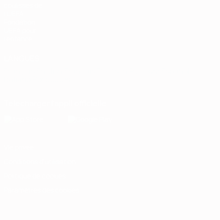
coulisses de
l'UEFA
Fondation
UEFA pour
l'enfance
LANGUES
Français
English
Français
Deutsch
Русский
Español
Italiano
Português
Télécharger l'appli officielle
Vie privée
Conditions d'utilisation
Politique de cookies
Paramètres des cookies