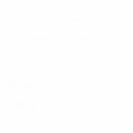
Matches joués
Minutes jouées
26,5 moy. par match
0
1
Buts
Passes décisives
0,25 moy. par match
88,5%
28,17
Précision des passes (%)
Vitesse maximale (km/h)
26,47 moy. par match
14,45
1
Distance parcourue (km)
Cartons jaunes
3,62 moy. par match
0,25 moy. par match
0
Cartons rouges
Distribution
88,5
Précision des passes (%)