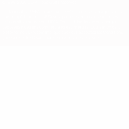
© 1998-2026 UEFA. Tous droits réservés.
La désignation UEFA, le logo de l'UEFA et toutes les marques liées
aux compétitions de l'UEFA sont protégés en tant que marques
et/ou droits d'auteur de l'UEFA. Toute utilisation de ces marques
déposées à des fins commerciales est interdite. L'utilisation de la
plate-forme UEFA.com implique que vous acceptez les Conditions
générales et les Dispositions en matière de vie privée.