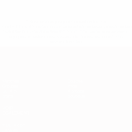
* Suspendue jusqu'à nouvel ordre. <a
href='https://fr.uefa.com/insideuefa/mediaservices/media
148df3adfcb7-1e200e38ed6f-1000--fifa-uefa-suspendem-
equipas-e-seleccoes-russas-de-todas-as-prov/' >En
savoir plus</a>
European Qualifiers
Matches
Équipes
Groupes
Infos
UEFA.tv
À propos
Stats
Boutique
VOIR
ÉGALEMENT
fr.UEFA.com
Dans les