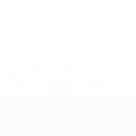
* Suspendue jusqu'à nouvel ordre. <a
href='https://fr.uefa.com/insideuefa/mediaservices/media
148df3adfcb7-1e200e38ed6f-1000--fifa-uefa-suspendem-
equipas-e-seleccoes-russas-de-todas-as-prov/' >En
savoir plus</a>
European Qualifiers
Matches
Équipes