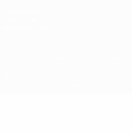
Vie privée
Conditions d'utilisation
Politique de cookies
Paramètres des cookies
© 1998-2026 UEFA. Tous droits réservés.
La désignation UEFA, le logo de l'UEFA et toutes les marques liées
aux compétitions de l'UEFA sont protégés en tant que marques
et/ou droits d'auteur de l'UEFA. Toute utilisation de ces marques
déposées à des fins commerciales est interdite. L'utilisation de la
plate-forme UEFA.com implique que vous acceptez les Conditions
générales et les Dispositions en matière de vie privée.