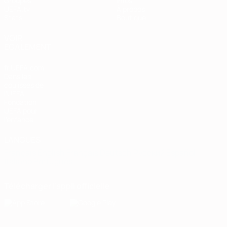
Groupes
Infos
UEFA.tv
À propos
Stats
Boutique
VOIR
ÉGALEMENT
fr.UEFA.com
Dans les
coulisses de
l'UEFA
Fondation
UEFA pour
l'enfance
LANGUES
Français
English
Français
Deutsch
Русский
Español
Italiano
Português
Télécharger l'appli officielle