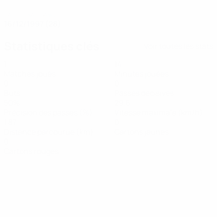
DATE DE NAISSANCE
16/12/1997 (28)
Statistiques clés
Voir toutes les stats
1
14
Matches joués
Minutes jouées
0
0
Buts
Passes décisives
50%
29,6
Précision des passes (%)
Vitesse maximale (km/h)
1,87
0
Distance parcourue (km)
Cartons jaunes
0
Cartons rouges