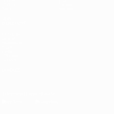
Groupes
Infos
UEFA.tv
À propos
Stats
Boutique
VOIR
ÉGALEMENT
fr.UEFA.com
Dans les
coulisses de
l'UEFA
Fondation
UEFA pour
l'enfance
LANGUES
Français
English
Français
Deutsch
Русский
Español
Italiano
Português
Télécharger l'appli officielle