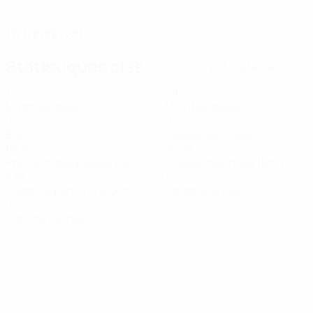
DATE DE NAISSANCE
17/3/1998 (28)
Statistiques clés
Voir toutes les stats
1
29
Matches joués
Minutes jouées
0
0
Buts
Passes décisives
88%
25,58
Précision des passes (%)
Vitesse maximale (km/h)
4,18
1
Distance parcourue (km)
Cartons jaunes
0
Cartons rouges