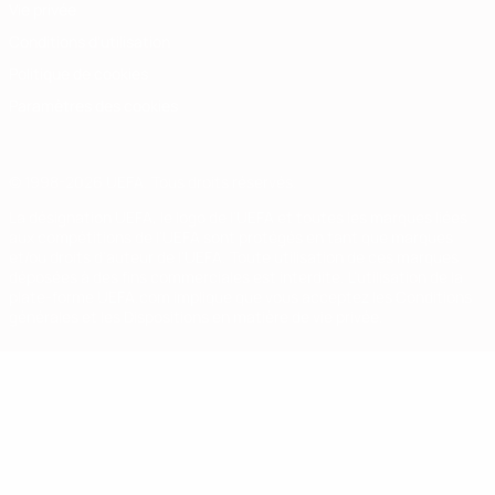
Vie privée
Conditions d'utilisation
Politique de cookies
Paramètres des cookies
© 1998-2026 UEFA. Tous droits réservés.
La désignation UEFA, le logo de l'UEFA et toutes les marques liées
aux compétitions de l'UEFA sont protégés en tant que marques
et/ou droits d'auteur de l'UEFA. Toute utilisation de ces marques
déposées à des fins commerciales est interdite. L'utilisation de la
plate-forme UEFA.com implique que vous acceptez les Conditions
générales et les Dispositions en matière de vie privée.