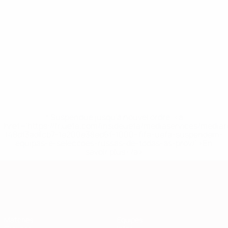
* Suspendue jusqu'à nouvel ordre. <a
href='https://fr.uefa.com/insideuefa/mediaservices/media
148df3adfcb7-1e200e38ed6f-1000--fifa-uefa-suspendem-
equipas-e-seleccoes-russas-de-todas-as-prov/' >En
savoir plus</a>
European Qualifiers
Matches
Équipes