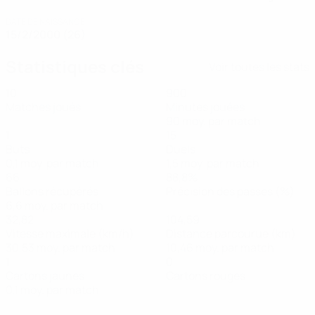
DATE DE NAISSANCE
15/2/2000 (26)
Statistiques clés
Voir toutes les stats
10
900
Matches joués
Minutes jouées
90 moy. par match
1
15
Buts
Duels
0,1 moy. par match
1,5 moy. par match
66
88,8%
Ballons récupérés
Précision des passes (%)
6,6 moy. par match
32,82
104,59
Vitesse maximale (km/h)
Distance parcourue (km)
30,53 moy. par match
10,46 moy. par match
1
0
Cartons jaunes
Cartons rouges
0,1 moy. par match