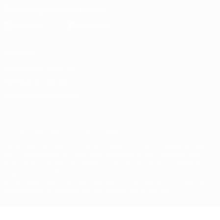
Télécharger l'appli officielle
Vie privée
Conditions d'utilisation
Politique de cookies
Paramètres des cookies
© 1998-2026 UEFA. Tous droits réservés.
La désignation UEFA, le logo de l'UEFA et toutes les marques liées
aux compétitions de l'UEFA sont protégés en tant que marques
et/ou droits d'auteur de l'UEFA. Toute utilisation de ces marques
déposées à des fins commerciales est interdite. L'utilisation de la
plate-forme UEFA.com implique que vous acceptez les Conditions
générales et les Dispositions en matière de vie privée.