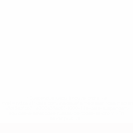
* Suspendue jusqu'à nouvel ordre. <a
href='https://fr.uefa.com/insideuefa/mediaservices/media
148df3adfcb7-1e200e38ed6f-1000--fifa-uefa-suspendem-
equipas-e-seleccoes-russas-de-todas-as-prov/' >En
savoir plus</a>
European Qualifiers