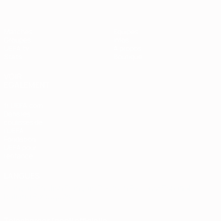
Matches
Équipes
Groupes
Infos
UEFA.tv
À propos
Stats
Boutique
VOIR
ÉGALEMENT
fr.UEFA.com
Dans les
coulisses de
l'UEFA
Fondation
UEFA pour
l'enfance
LANGUES
Français
English
Français
Deutsch
Русский
Español
Italiano
Português
Télécharger l'appli officielle