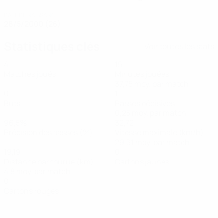
DATE DE NAISSANCE
28/5/2000 (26)
Statistiques clés
Voir toutes les stats
4
151
Matches joués
Minutes jouées
37,75 moy. par match
0
1
Buts
Passes décisives
0,25 moy. par match
96,5%
32,72
Précision des passes (%)
Vitesse maximale (km/h)
29,61 moy. par match
19,19
0
Distance parcourue (km)
Cartons jaunes
4,8 moy. par match
0
Cartons rouges