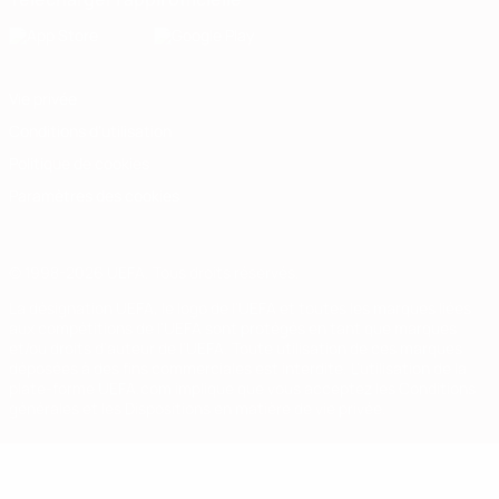
Vie privée
Conditions d'utilisation
Politique de cookies
Paramètres des cookies
© 1998-2026 UEFA. Tous droits réservés.
La désignation UEFA, le logo de l'UEFA et toutes les marques liées
aux compétitions de l'UEFA sont protégés en tant que marques
et/ou droits d'auteur de l'UEFA. Toute utilisation de ces marques
déposées à des fins commerciales est interdite. L'utilisation de la
plate-forme UEFA.com implique que vous acceptez les Conditions
générales et les Dispositions en matière de vie privée.