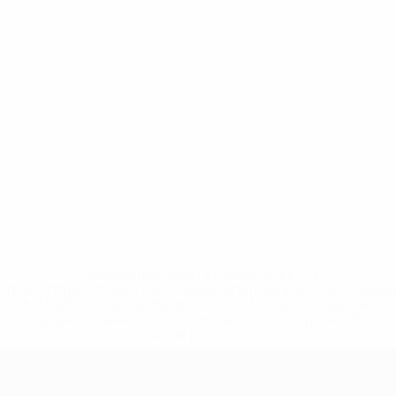
* Suspendue jusqu'à nouvel ordre. <a
href='https://fr.uefa.com/insideuefa/mediaservices/media
148df3adfcb7-1e200e38ed6f-1000--fifa-uefa-suspendem-
equipas-e-seleccoes-russas-de-todas-as-prov/' >En
savoir plus</a>
European Qualifiers