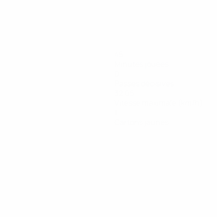
45
Minutes jouées
0
Passes décisives
32,05
Vitesse maximale (km/h)
1
Cartons jaunes