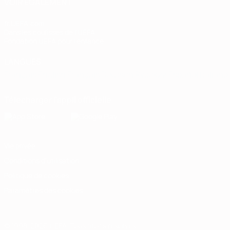
VOIR ÉGALEMENT
fr.UEFA.com
Dans les coulisses de l'UEFA
Fondation UEFA pour l'enfance
LANGUES
Français
English
Français
Deutsch
Русский
Español
Italiano
Télécharger l'appli officielle
Vie privée
Conditions d'utilisation
Politique de cookies
Paramètres des cookies
© 1998-2026 UEFA. Tous droits réservés.