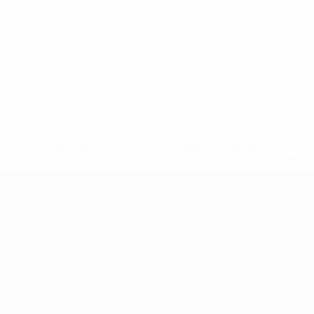
.uefa.com/insideuefa/mediaservices/mediareleases/news/027
ipas-e-seleccoes-russas-de-todas-as-prov/' >En savoir plus
Équipes
Infos
À propos
Boutique