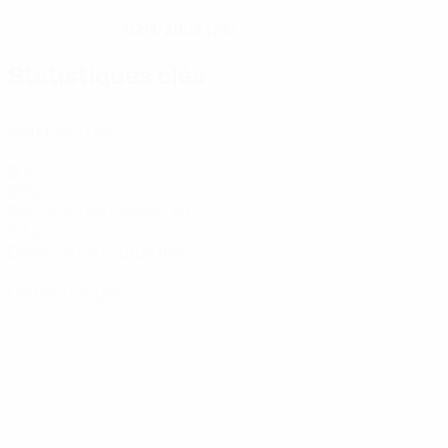
02/1/2002 (24)
DATE DE NAISSANCE
Statistiques clés
1
Matches joués
0
Buts
88%
Précision des passes (%)
5,34
Distance parcourue (km)
0
Cartons rouges