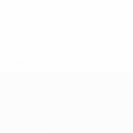
* Suspendue jusqu'à nouvel ordre. <a href='https://fr
equ
European Qualifiers
Matches
Groupes
UEFA.tv
Stats