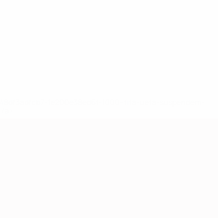
2-148df3adfcb7-1e200e38ed6f-1000--fifa-uefa-suspendem-
</a>