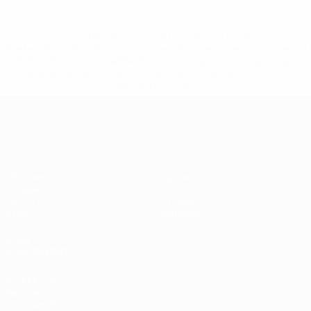
* Suspendue jusqu'à nouvel ordre. <a
href='https://fr.uefa.com/insideuefa/mediaservices/media
148df3adfcb7-1e200e38ed6f-1000--fifa-uefa-suspendem-
equipas-e-seleccoes-russas-de-todas-as-prov/' >En
savoir plus</a>
European Qualifiers
Matches
Équipes
Groupes
Infos
UEFA.tv
À propos
Stats
Boutique
VOIR
ÉGALEMENT
fr.UEFA.com
Dans les
coulisses de