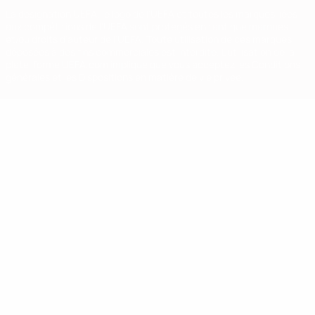
La désignation UEFA, le logo de l'UEFA et toutes les marques liées
aux compétitions de l'UEFA sont protégés en tant que marques
et/ou droits d'auteur de l'UEFA. Toute utilisation de ces marques
déposées à des fins commerciales est interdite. L'utilisation de la
plate-forme UEFA.com implique que vous acceptez les Conditions
générales et les Dispositions en matière de vie privée.