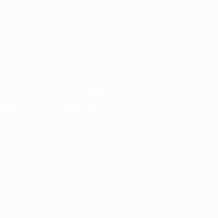
l'UEFA
Fondation
UEFA pour
l'enfance
LANGUES
Français
English
Français
Deutsch
Русский
Español
Italiano
Português
Télécharger l'appli officielle
Vie privée
Conditions d'utilisation
Politique de cookies
Paramètres des cookies
© 1998-2026 UEFA. Tous droits réservés.