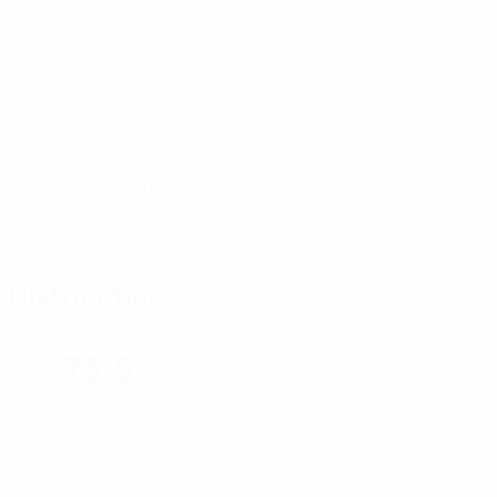
Matches joués
Minutes jouées
18,43 moy. par match
0
0
Buts
Passes décisives
73,5%
26,42
Précision des passes (%)
Vitesse maximale (km/h)
25,04 moy. par match
14,72
0
Distance parcourue (km)
Cartons jaunes
2,11 moy. par match
0
Cartons rouges
Distribution
73,5
Précision des passes (%)