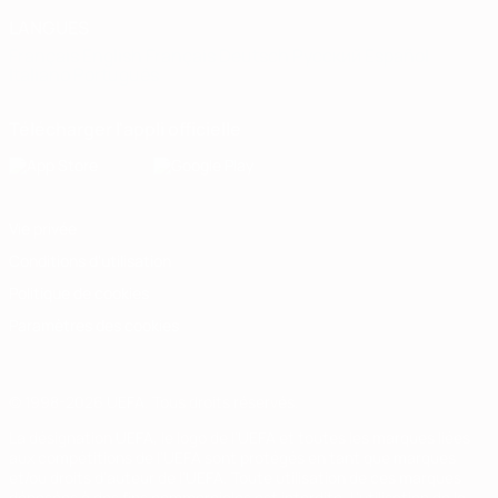
LANGUES
Français
English
Français
Deutsch
Русский
Español
Italiano
Português
Télécharger l'appli officielle
Vie privée
Conditions d'utilisation
Politique de cookies
Paramètres des cookies
© 1998-2026 UEFA. Tous droits réservés.
La désignation UEFA, le logo de l'UEFA et toutes les marques liées
aux compétitions de l'UEFA sont protégés en tant que marques
et/ou droits d'auteur de l'UEFA. Toute utilisation de ces marques
déposées à des fins commerciales est interdite. L'utilisation de la