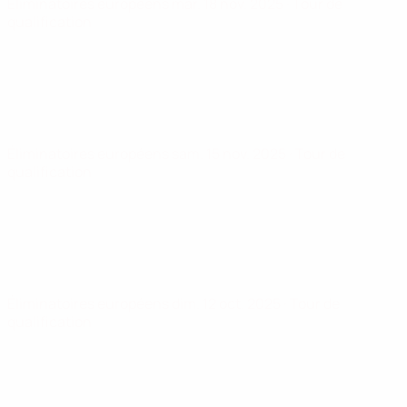
Éliminatoires européens
mar. 18 nov. 2025
· Tour de
qualification
Éliminatoires européens
sam. 15 nov. 2025
· Tour de
qualification
Éliminatoires européens
dim. 12 oct. 2025
· Tour de
qualification