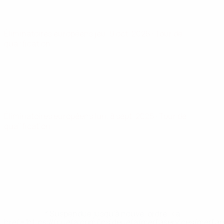
Éliminatoires européens
jeu. 9 oct. 2025
· Tour de
qualification
Éliminatoires européens
lun. 8 sept. 2025
· Tour de
qualification
* Suspendue jusqu'à nouvel ordre. <a
href='https://fr.uefa.com/insideuefa/mediaservices/media