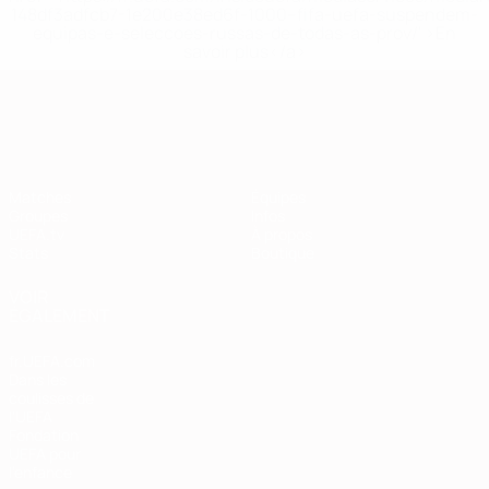
148df3adfcb7-1e200e38ed6f-1000--fifa-uefa-suspendem-
equipas-e-seleccoes-russas-de-todas-as-prov/' >En
savoir plus</a>
European Qualifiers
Matches
Équipes
Groupes
Infos
UEFA.tv
À propos
Stats
Boutique
VOIR
ÉGALEMENT
fr.UEFA.com
Dans les
coulisses de
l'UEFA
Fondation
UEFA pour
l'enfance