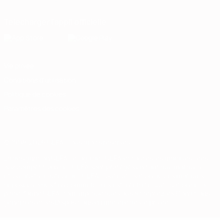
Télécharger l'appli officielle
Vie privée
Conditions d'utilisation
Politique de cookies
Paramètres des cookies
© 1998-2026 UEFA. Tous droits réservés.
La désignation UEFA, le logo de l'UEFA et toutes les marques liées
aux compétitions de l'UEFA sont protégés en tant que marques
et/ou droits d'auteur de l'UEFA. Toute utilisation de ces marques
déposées à des fins commerciales est interdite. L'utilisation de la
plate-forme UEFA.com implique que vous acceptez les Conditions
générales et les Dispositions en matière de vie privée.