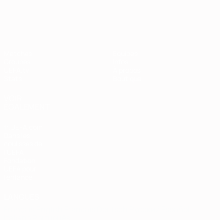
European Qualifiers
Matches
Équipes
Groupes
Infos
UEFA.tv
À propos
Stats
Boutique
VOIR
ÉGALEMENT
fr.UEFA.com
Dans les
coulisses de
l'UEFA
Fondation
UEFA pour
l'enfance
LANGUES
Français
English
Français
Deutsch
Русский
Español
Italiano
Português