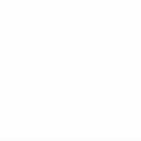
* Suspendue jusqu'à nouvel ordre. <a
href='https://fr.uefa.com/insideuefa/mediaservices/media
148df3adfcb7-1e200e38ed6f-1000--fifa-uefa-suspendem-
equipas-e-seleccoes-russas-de-todas-as-prov/' >En
savoir plus</a>