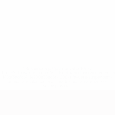
* Suspendue jusqu'à nouvel ordre. <a
href='https://fr.uefa.com/insideuefa/mediaservices/media
148df3adfcb7-1e200e38ed6f-1000--fifa-uefa-suspendem-
equipas-e-seleccoes-russas-de-todas-as-prov/' >En
savoir plus</a>
European Qualifiers