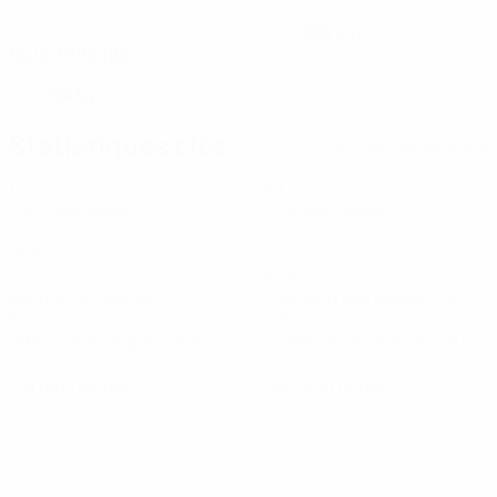
188 cm
DATE DE NAISSANCE
TAILLE
04/2/1998 (28)
84 kg
POIDS
Statistiques clés
Voir toutes les stats
1
69
Matches joués
Minutes jouées
0
4
Buts
Duels
2
92%
Ballons récupérés
Précision des passes (%)
32,71
7,85
Vitesse maximale (km/h)
Distance parcourue (km)
0
0
Cartons jaunes
Cartons rouges