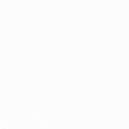
Matches
Équipes
Groupes
Infos
UEFA.tv
À propos
Stats
Boutique
VOIR
ÉGALEMENT
fr.UEFA.com
Dans les
coulisses de
l'UEFA
Fondation
UEFA pour
l'enfance
LANGUES
Français
English
Français
Deutsch
Русский
Español
Italiano
Português
Télécharger l'appli officielle