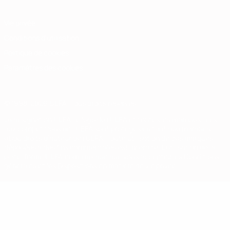
Vie privée
Conditions d'utilisation
Politique de cookies
Paramètres des cookies
© 1998-2026 UEFA. Tous droits réservés.
La désignation UEFA, le logo de l'UEFA et toutes les marques liées
aux compétitions de l'UEFA sont protégés en tant que marques
et/ou droits d'auteur de l'UEFA. Toute utilisation de ces marques
déposées à des fins commerciales est interdite. L'utilisation de la
plate-forme UEFA.com implique que vous acceptez les Conditions
générales et les Dispositions en matière de vie privée.