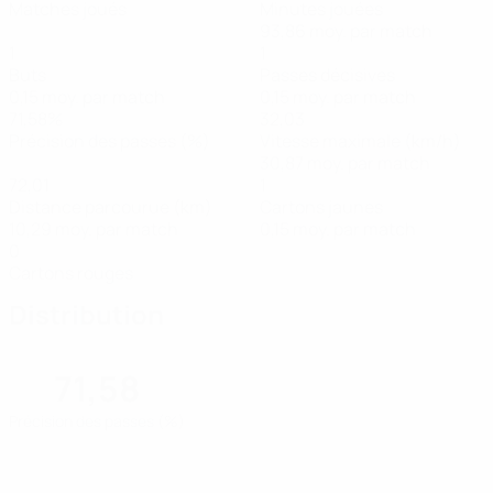
Matches joués
Minutes jouées
93,86 moy. par match
1
1
Buts
Passes décisives
0,15 moy. par match
0,15 moy. par match
71,58%
32,03
Précision des passes (%)
Vitesse maximale (km/h)
30,87 moy. par match
72,01
1
Distance parcourue (km)
Cartons jaunes
10,29 moy. par match
0,15 moy. par match
0
Cartons rouges
Distribution
71,58
Précision des passes (%)