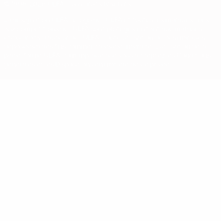
© 1998-2026 UEFA. Tous droits réservés.
La désignation UEFA, le logo de l'UEFA et toutes les marques liées
aux compétitions de l'UEFA sont protégés en tant que marques
et/ou droits d'auteur de l'UEFA. Toute utilisation de ces marques
déposées à des fins commerciales est interdite. L'utilisation de la
plate-forme UEFA.com implique que vous acceptez les Conditions
générales et les Dispositions en matière de vie privée.