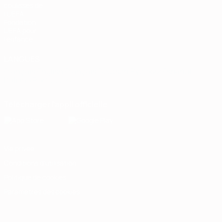
coulisses de
l'UEFA
Fondation
UEFA pour
l'enfance
LANGUES
Français
English
Français
Deutsch
Русский
Español
Italiano
Português
Télécharger l'appli officielle
Vie privée
Conditions d'utilisation
Politique de cookies
Paramètres des cookies