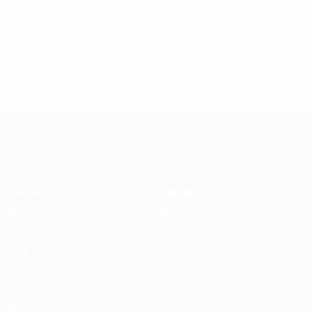
* Suspendue jusqu'à nouvel ordre. <a
href='https://fr.uefa.com/insideuefa/mediaservices/media
148df3adfcb7-1e200e38ed6f-1000--fifa-uefa-suspendem-
equipas-e-seleccoes-russas-de-todas-as-prov/' >En
savoir plus</a>
European Qualifiers
Matches
Équipes
Groupes
Infos
UEFA.tv
À propos
Stats
Boutique
VOIR
ÉGALEMENT
fr.UEFA.com
Dans les