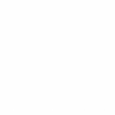
Éliminatoires européens
mar. 25 mars 2025
· Tour de qualifi
Éliminatoires européens
sam. 22 mars 2025
· Tour de qualifi
* Suspendue jusqu'à nouvel ordre. <a href='https://fr
equ