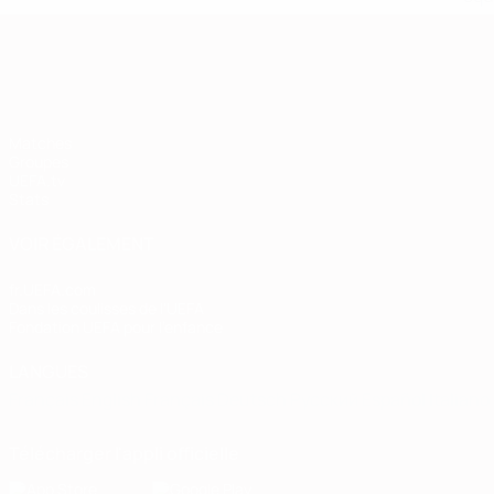
European Qualifiers
Matches
Groupes
UEFA.tv
Stats
VOIR ÉGALEMENT
fr.UEFA.com
Dans les coulisses de l'UEFA
Fondation UEFA pour l'enfance
LANGUES
Français
English
Français
Deutsch
Русский
Español
Italiano
Télécharger l'appli officielle