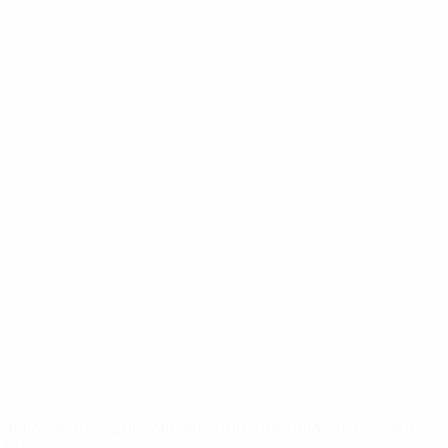
2-148df3adfcb7-1e200e38ed6f-1000--fifa-uefa-suspendem-
</a>