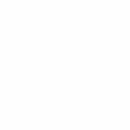
Éliminatoires européens
lun. 8 sept. 2025
· Tour de qualifica
Éliminatoires européens
lun. 9 juin 2025
· Tour de qualificat
Éliminatoires européens
ven. 6 juin 2025
· Tour de qualificat