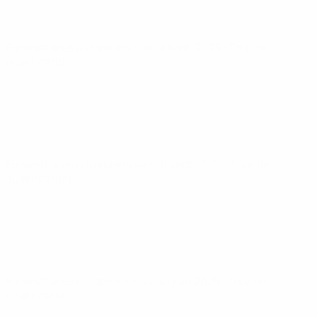
Éliminatoires européens
mar. 9 sept. 2025
· Tour de
qualification
Éliminatoires européens
sam. 6 sept. 2025
· Tour de
qualification
Éliminatoires européens
mar. 10 juin 2025
· Tour de
qualification