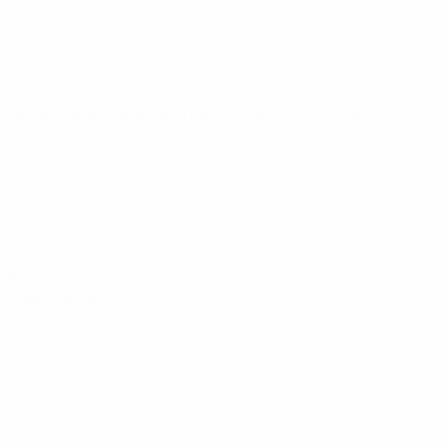
Éliminatoires européens
lun. 24 mars 2025
· Tour de
qualification
Éliminatoires européens
ven. 21 mars 2025
· Tour de
qualification