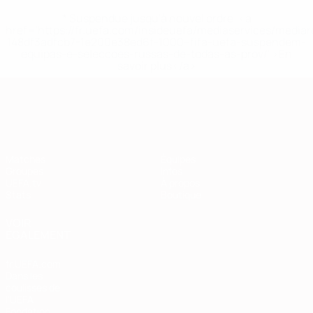
* Suspendue jusqu'à nouvel ordre. <a
href='https://fr.uefa.com/insideuefa/mediaservices/media
148df3adfcb7-1e200e38ed6f-1000--fifa-uefa-suspendem-
equipas-e-seleccoes-russas-de-todas-as-prov/' >En
savoir plus</a>
European Qualifiers
Matches
Équipes
Groupes
Infos
UEFA.tv
À propos
Stats
Boutique
VOIR
ÉGALEMENT
fr.UEFA.com
Dans les
coulisses de
l'UEFA
Fondation