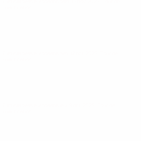
Éliminatoires européens
sam. 15 nov. 2025
· Tour de
qualification
Éliminatoires européens
dim. 12 oct. 2025
· Tour de
qualification
Éliminatoires européens
jeu. 9 oct. 2025
· Tour de
qualification