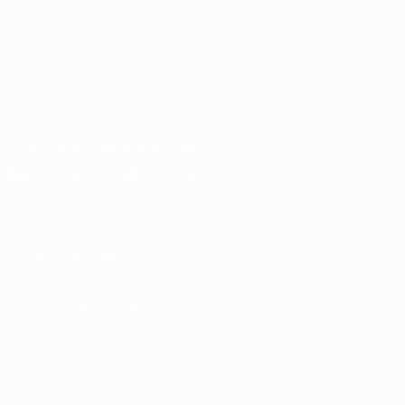
UEFA pour
l'enfance
LANGUES
Français
English
Français
Deutsch
Русский
Español
Italiano
Português
Télécharger l'appli officielle
Vie privée
Conditions d'utilisation
Politique de cookies
Paramètres des cookies
© 1998-2026 UEFA. Tous droits réservés.
La désignation UEFA, le logo de l'UEFA et toutes les marques liées