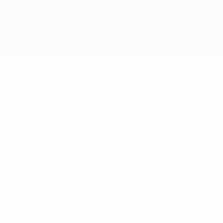
aux compétitions de l'UEFA sont protégés en tant que marques
et/ou droits d'auteur de l'UEFA. Toute utilisation de ces marques
déposées à des fins commerciales est interdite. L'utilisation de la
plate-forme UEFA.com implique que vous acceptez les Conditions
générales et les Dispositions en matière de vie privée.