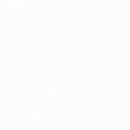
ÉGALEMENT
fr.UEFA.com
Dans les
coulisses de
l'UEFA
Fondation
UEFA pour
l'enfance
LANGUES
Français
English
Français
Deutsch
Русский
Español
Italiano
Português
Télécharger l'appli officielle
Vie privée
Conditions d'utilisation
Politique de cookies