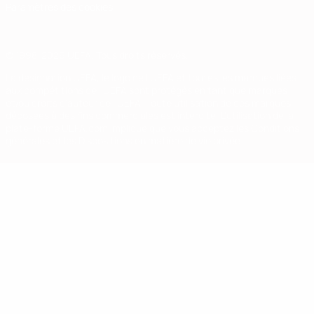
Paramètres des cookies
© 1998-2026 UEFA. Tous droits réservés.
La désignation UEFA, le logo de l'UEFA et toutes les marques liées
aux compétitions de l'UEFA sont protégés en tant que marques
et/ou droits d'auteur de l'UEFA. Toute utilisation de ces marques
déposées à des fins commerciales est interdite. L'utilisation de la
plate-forme UEFA.com implique que vous acceptez les Conditions
générales et les Dispositions en matière de vie privée.