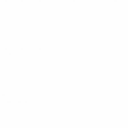
Éliminatoires européens
jeu. 26 mars 2026
· Demi-finales
des barrages
Éliminatoires européens
mar. 18 nov. 2025
· Tour de
qualification
Éliminatoires européens
lun. 13 oct. 2025
· Tour de
qualification