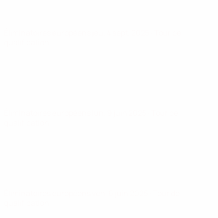
Éliminatoires européens
jeu. 4 sept. 2025
· Tour de
qualification
Éliminatoires européens
lun. 9 juin 2025
· Tour de
qualification
Éliminatoires européens
ven. 6 juin 2025
· Tour de
qualification