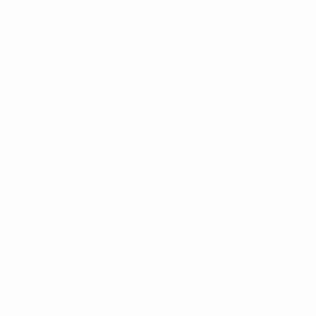
* Suspendue jusqu'à nouvel ordre. <a
href='https://fr.uefa.com/insideuefa/mediaservices/media
148df3adfcb7-1e200e38ed6f-1000--fifa-uefa-suspendem-
equipas-e-seleccoes-russas-de-todas-as-prov/' >En
savoir plus</a>
European Qualifiers
Matches
Équipes
Groupes
Infos
UEFA.tv
À propos
Stats
Boutique
VOIR