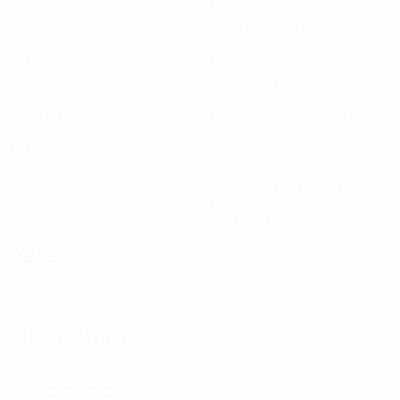
Matches joués
Minutes jouées
21,25 moy. par match
0
2
Buts
Duels
0,25 moy. par match
5
57,25%
Ballons récupérés
Précision des passes (%)
0,63 moy. par match
31,71
18,08
Vitesse maximale (km/h)
Distance parcourue (km)
30,95 moy. par match
2,26 moy. par match
0
0
Cartons jaunes
Cartons rouges
Défense
Distribution
57,25