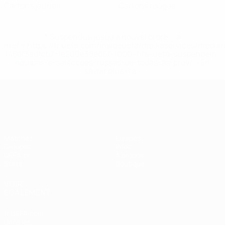
Cartons jaunes
Cartons rouges
* Suspendue jusqu'à nouvel ordre. <a
href='https://fr.uefa.com/insideuefa/mediaservices/media
148df3adfcb7-1e200e38ed6f-1000--fifa-uefa-suspendem-
equipas-e-seleccoes-russas-de-todas-as-prov/' >En
savoir plus</a>
European Qualifiers
Matches
Équipes
Groupes
Infos
UEFA.tv
À propos
Stats
Boutique
VOIR
ÉGALEMENT
fr.UEFA.com
Dans les