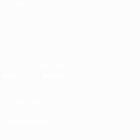
coulisses de
l'UEFA
Fondation
UEFA pour
l'enfance
LANGUES
Français
English
Français
Deutsch
Русский
Español
Italiano
Português
Télécharger l'appli officielle
Vie privée
Conditions d'utilisation
Politique de cookies
Paramètres des cookies