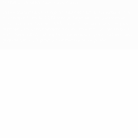
© 1998-2026 UEFA. Tous droits réservés.
La désignation UEFA, le logo de l'UEFA et toutes les marques liées
aux compétitions de l'UEFA sont protégés en tant que marques
et/ou droits d'auteur de l'UEFA. Toute utilisation de ces marques
déposées à des fins commerciales est interdite. L'utilisation de la
plate-forme UEFA.com implique que vous acceptez les Conditions
générales et les Dispositions en matière de vie privée.