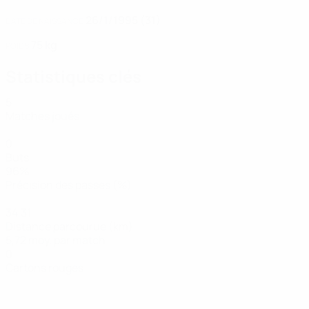
26/1/1995 (31)
DATE DE NAISSANCE
75 kg
POIDS
Statistiques clés
5
Matches joués
0
Buts
96%
Précision des passes (%)
34,31
Distance parcourue (km)
5,72 moy. par match
0
Cartons rouges