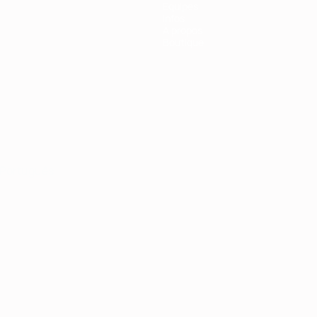
Équipes
Infos
À propos
Boutique
Português