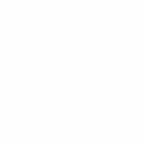
189 cm
TAILLE
292
Minutes jouées
48,67 moy. par match
0
Passes décisives
29,97
Vitesse maximale (km/h)
29,18 moy. par match
0
Cartons jaunes