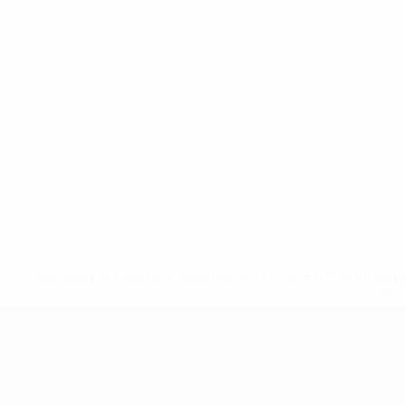
* Suspendue jusqu'à nouvel ordre. <a href='https://fr
equ
European Qualifiers