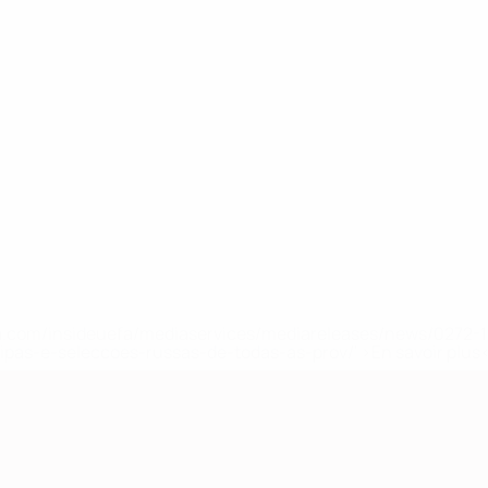
.uefa.com/insideuefa/mediaservices/mediareleases/news/027
ipas-e-seleccoes-russas-de-todas-as-prov/' >En savoir plus