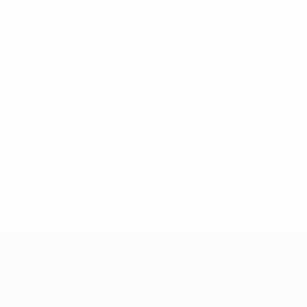
2-148df3adfcb7-1e200e38ed6f-1000--fifa-uefa-suspendem-
</a>