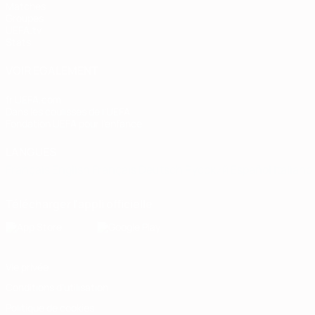
Matches
Groupes
UEFA.tv
Stats
VOIR ÉGALEMENT
fr.UEFA.com
Dans les coulisses de l'UEFA
Fondation UEFA pour l'enfance
LANGUES
Français
English
Français
Deutsch
Русский
Español
Italiano
Télécharger l'appli officielle
Vie privée
Conditions d'utilisation
Politique de cookies