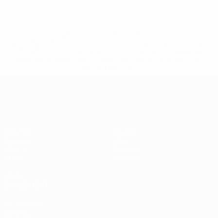
* Suspendue jusqu'à nouvel ordre. <a
href='https://fr.uefa.com/insideuefa/mediaservices/media
148df3adfcb7-1e200e38ed6f-1000--fifa-uefa-suspendem-
equipas-e-seleccoes-russas-de-todas-as-prov/' >En
savoir plus</a>
European Qualifiers
Matches
Équipes
Groupes
Infos
UEFA.tv
À propos
Stats
Boutique
VOIR
ÉGALEMENT
fr.UEFA.com
Dans les