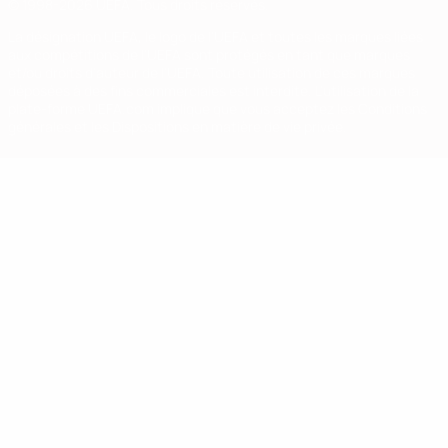
© 1998-2026 UEFA. Tous droits réservés.
La désignation UEFA, le logo de l'UEFA et toutes les marques liées
aux compétitions de l'UEFA sont protégés en tant que marques
et/ou droits d'auteur de l'UEFA. Toute utilisation de ces marques
déposées à des fins commerciales est interdite. L'utilisation de la
plate-forme UEFA.com implique que vous acceptez les Conditions
générales et les Dispositions en matière de vie privée.