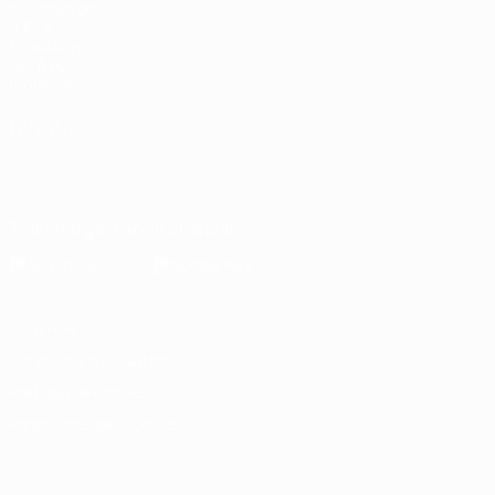
coulisses de
l'UEFA
Fondation
UEFA pour
l'enfance
LANGUES
Français
English
Français
Deutsch
Русский
Español
Italiano
Português
Télécharger l'appli officielle
Vie privée
Conditions d'utilisation
Politique de cookies
Paramètres des cookies