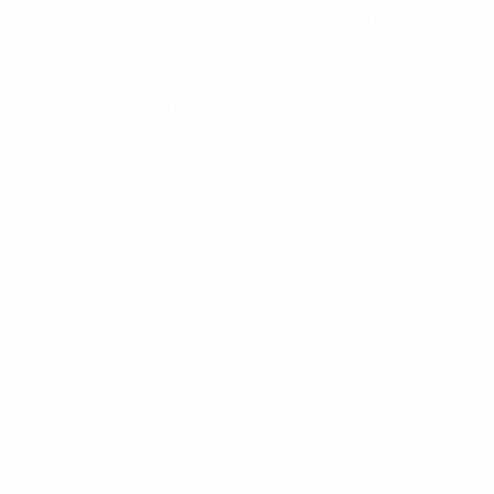
23/1/1996 (30)
192 cm
83 kg
TAILLE
POIDS
Statistiques clés
Voir toutes les stats
0
0
Cartons jaunes
Cartons rouges