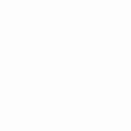
Éliminatoires européens
lun. 24 mars 2025
· Tour de
qualification
Éliminatoires européens
ven. 21 mars 2025
· Tour de
qualification