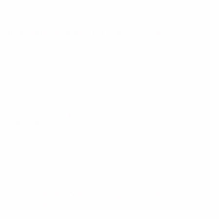
Éliminatoires européens
jeu. 9 oct. 2025
· Tour de
qualification
Éliminatoires européens
mar. 9 sept. 2025
· Tour de
qualification
Éliminatoires européens
sam. 7 juin 2025
· Tour de
qualification