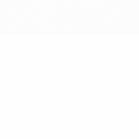
aux compétitions de l'UEFA sont protégés en tant que marques
et/ou droits d'auteur de l'UEFA. Toute utilisation de ces marques
déposées à des fins commerciales est interdite. L'utilisation de la
plate-forme UEFA.com implique que vous acceptez les Conditions
générales et les Dispositions en matière de vie privée.