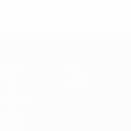
* Suspendue jusqu'à nouvel ordre. <a
href='https://fr.uefa.com/insideuefa/mediaservices/media
148df3adfcb7-1e200e38ed6f-1000--fifa-uefa-suspendem-
equipas-e-seleccoes-russas-de-todas-as-prov/' >En
savoir plus</a>
European Qualifiers
Matches
Équipes
Groupes
Infos
UEFA.tv
À propos
Stats
Boutique
VOIR
ÉGALEMENT
fr.UEFA.com
Dans les
coulisses de
l'UEFA
Fondation