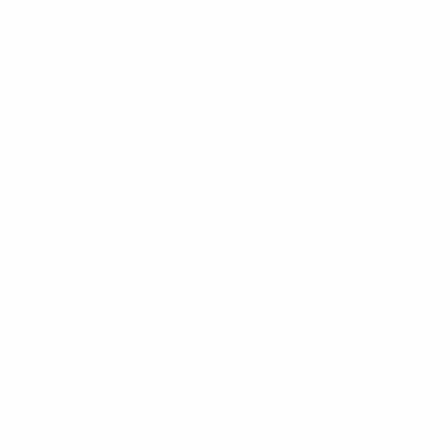
Éliminatoires européens
mar. 31 mars 2026
· Finales des
barrages
Éliminatoires européens
jeu. 26 mars 2026
· Demi-finales
des barrages
Éliminatoires européens
mar. 18 nov. 2025
· Tour de
qualification