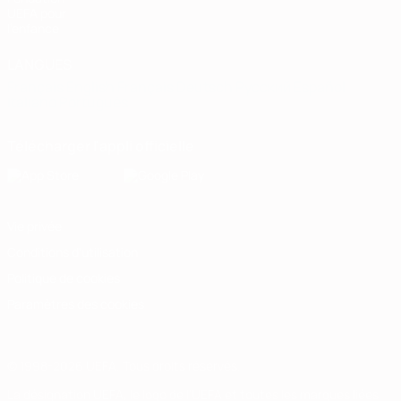
UEFA pour
l'enfance
LANGUES
Français
English
Français
Deutsch
Русский
Español
Italiano
Português
Télécharger l'appli officielle
Vie privée
Conditions d'utilisation
Politique de cookies
Paramètres des cookies
© 1998-2026 UEFA. Tous droits réservés.
La désignation UEFA, le logo de l'UEFA et toutes les marques liées