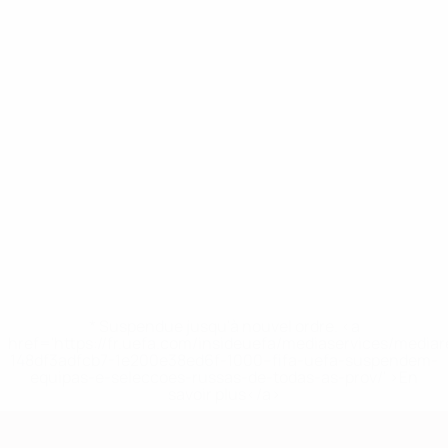
* Suspendue jusqu'à nouvel ordre. <a
href='https://fr.uefa.com/insideuefa/mediaservices/media
148df3adfcb7-1e200e38ed6f-1000--fifa-uefa-suspendem-
equipas-e-seleccoes-russas-de-todas-as-prov/' >En
savoir plus</a>
European Qualifiers