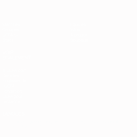
Matches
Équipes
Groupes
Infos
UEFA.tv
À propos
Stats
Boutique
VOIR
ÉGALEMENT
fr.UEFA.com
Dans les
coulisses de
l'UEFA
Fondation
UEFA pour
l'enfance
LANGUES
Français
English
Français
Deutsch
Русский
Español
Italiano
Português