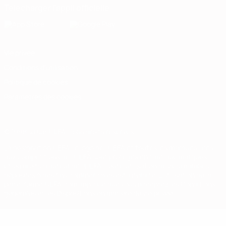
Télécharger l'appli officielle
Vie privée
Conditions d'utilisation
Politique de cookies
Paramètres des cookies
© 1998-2026 UEFA. Tous droits réservés.
La désignation UEFA, le logo de l'UEFA et toutes les marques liées
aux compétitions de l'UEFA sont protégés en tant que marques
et/ou droits d'auteur de l'UEFA. Toute utilisation de ces marques
déposées à des fins commerciales est interdite. L'utilisation de la
plate-forme UEFA.com implique que vous acceptez les Conditions
générales et les Dispositions en matière de vie privée.