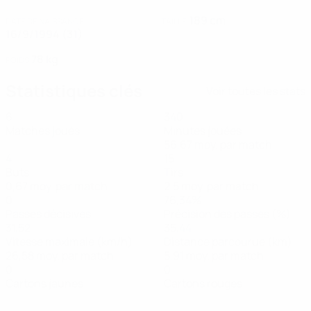
189 cm
DATE DE NAISSANCE
TAILLE
16/9/1994 (31)
78 kg
POIDS
Statistiques clés
Voir toutes les stats
6
340
Matches joués
Minutes jouées
56,67 moy. par match
4
15
Buts
Tirs
0,67 moy. par match
2,5 moy. par match
0
76,34%
Passes décisives
Précision des passes (%)
31,52
35,44
Vitesse maximale (km/h)
Distance parcourue (km)
26,58 moy. par match
5,91 moy. par match
0
0
Cartons jaunes
Cartons rouges