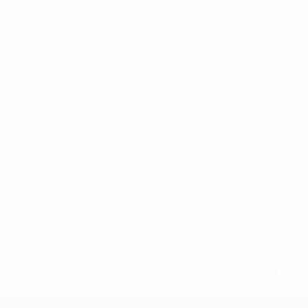
* Suspendue jusqu'à nouvel ordre. <a
href='https://fr.uefa.com/insideuefa/mediaservices/media
148df3adfcb7-1e200e38ed6f-1000--fifa-uefa-suspendem-
equipas-e-seleccoes-russas-de-todas-as-prov/' >En
savoir plus</a>
European Qualifiers