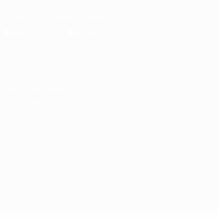
Télécharger l'appli officielle
Vie privée
Conditions d'utilisation
Politique de cookies
Paramètres des cookies
© 1998-2026 UEFA. Tous droits réservés.
La désignation UEFA, le logo de l'UEFA et toutes les marques liées
aux compétitions de l'UEFA sont protégés en tant que marques
et/ou droits d'auteur de l'UEFA. Toute utilisation de ces marques
déposées à des fins commerciales est interdite. L'utilisation de la
plate-forme UEFA.com implique que vous acceptez les Conditions
générales et les Dispositions en matière de vie privée.