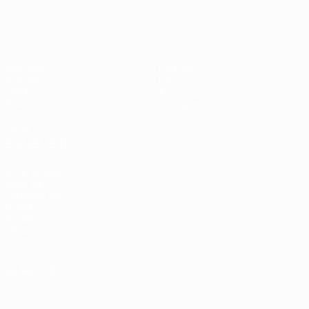
Matches
Équipes
Groupes
Infos
UEFA.tv
À propos
Stats
Boutique
VOIR
ÉGALEMENT
fr.UEFA.com
Dans les
coulisses de
l'UEFA
Fondation
UEFA pour
l'enfance
LANGUES
Français
English
Français
Deutsch
Русский
Español
Italiano
Português