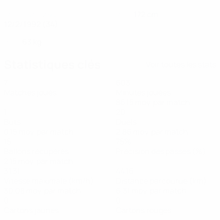
172 cm
DATE DE NAISSANCE
TAILLE
12/2/1992 (34)
63 kg
POIDS
Statistiques clés
Voir toutes les stats
7
603
Matches joués
Minutes jouées
86,15 moy. par match
1
20
Buts
Duels
0,15 moy. par match
2,86 moy. par match
15
75%
Ballons récupérés
Précision des passes (%)
2,15 moy. par match
31,31
44,16
Vitesse maximale (km/h)
Distance parcourue (km)
30,08 moy. par match
6,31 moy. par match
0
0
Cartons jaunes
Cartons rouges