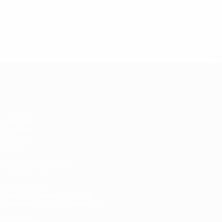
1
Cartons jaunes
* Suspendue jusqu'à nouvel ordre. <a href='https://fr
equ
European Qualifiers
Matches
Groupes
UEFA.tv
Stats
VOIR ÉGALEMENT
fr.UEFA.com
Dans les coulisses de l'UEFA
Fondation UEFA pour l'enfance