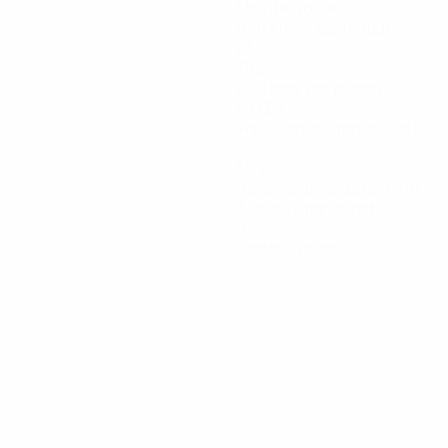
Minutes jouées
67,63 moy. par match
23
Tirs
2,88 moy. par match
80,13%
Précision des passes (%)
58,22
Distance parcourue (km)
7,28 moy. par match
0
Cartons rouges