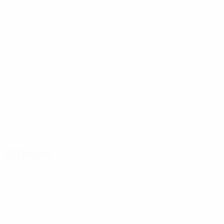
Matches joués
8
Buts
1 moy. par match
4
Passes décisives
0,5 moy. par match
31,31
Vitesse maximale (km/h)
29,47 moy. par match
1
Cartons jaunes
0,13 moy. par match
Attaque