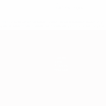
0
Cartons rouges
.uefa.com/insideuefa/mediaservices/mediareleases/news/027
ipas-e-seleccoes-russas-de-todas-as-prov/' >En savoir plus
Équipes
Infos
À propos
Boutique