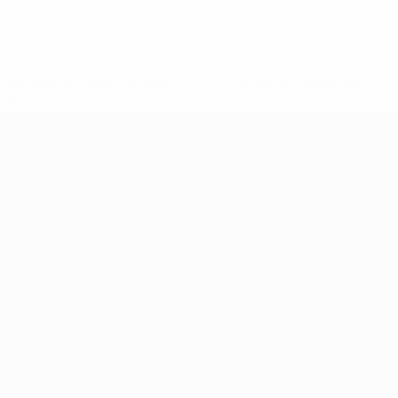
2-148df3adfcb7-1e200e38ed6f-1000--fifa-uefa-suspendem-
</a>