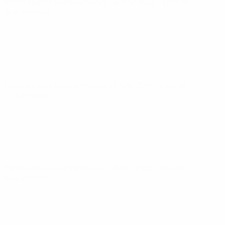
Éliminatoires européens
dim. 16 nov. 2025
· Tour de
qualification
Éliminatoires européens
jeu. 13 nov. 2025
· Tour de
qualification
Éliminatoires européens
lun. 13 oct. 2025
· Tour de
qualification