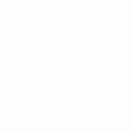
ÉGALEMENT
fr.UEFA.com
Dans les
coulisses de
l'UEFA
Fondation
UEFA pour
l'enfance
LANGUES
Français
English
Français
Deutsch
Русский
Español
Italiano
Português
Télécharger l'appli officielle
Vie privée
Conditions d'utilisation
Politique de cookies