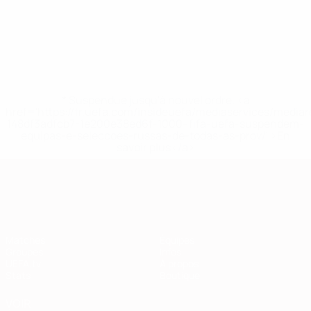
* Suspendue jusqu'à nouvel ordre. <a
href='https://fr.uefa.com/insideuefa/mediaservices/media
148df3adfcb7-1e200e38ed6f-1000--fifa-uefa-suspendem-
equipas-e-seleccoes-russas-de-todas-as-prov/' >En
savoir plus</a>
European Qualifiers
Matches
Équipes
Groupes
Infos
UEFA.tv
À propos
Stats
Boutique
VOIR