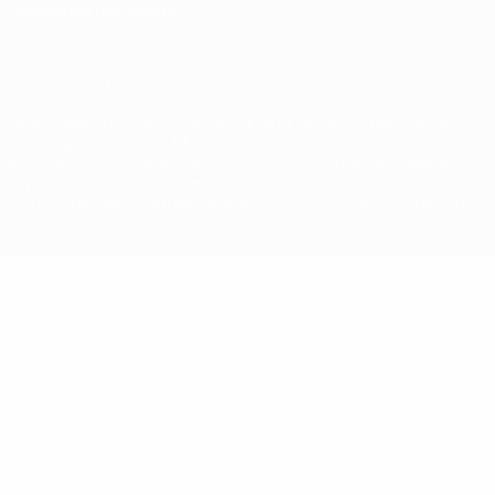
Paramètres des cookies
© 1998-2026 UEFA. Tous droits réservés.
La désignation UEFA, le logo de l'UEFA et toutes les marques liées
aux compétitions de l'UEFA sont protégés en tant que marques
et/ou droits d'auteur de l'UEFA. Toute utilisation de ces marques
déposées à des fins commerciales est interdite. L'utilisation de la
plate-forme UEFA.com implique que vous acceptez les Conditions
générales et les Dispositions en matière de vie privée.