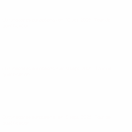
Éliminatoires européens
ven. 10 oct. 2025
· Tour de
qualification
Éliminatoires européens
mar. 9 sept. 2025
· Tour de
qualification
Éliminatoires européens
ven. 5 sept. 2025
· Tour de
qualification