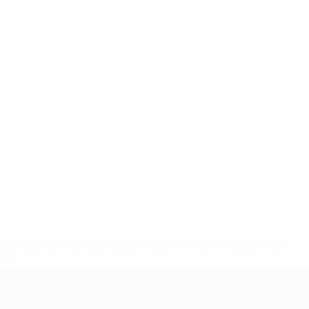
2-148df3adfcb7-1e200e38ed6f-1000--fifa-uefa-suspendem-
</a>