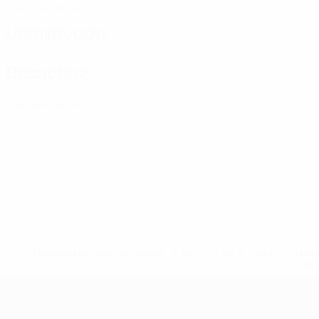
Cartons jaunes
Distribution
Discipline
0
Cartons jaunes
* Suspendue jusqu'à nouvel ordre. <a href='https://fr
equ
European Qualifiers