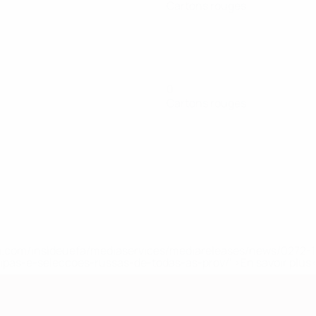
Cartons rouges
0
Cartons rouges
.uefa.com/insideuefa/mediaservices/mediareleases/news/027
ipas-e-seleccoes-russas-de-todas-as-prov/' >En savoir plus