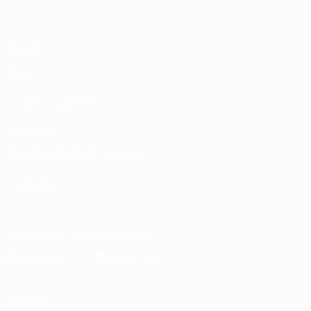
Matches
Groupes
UEFA.tv
Stats
VOIR ÉGALEMENT
fr.UEFA.com
Dans les coulisses de l'UEFA
Fondation UEFA pour l'enfance
LANGUES
Français
English
Français
Deutsch
Русский
Español
Italiano
Télécharger l'appli officielle
Vie privée