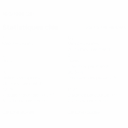
DATE DE NAISSANCE
16/3/1998 (28)
Statistiques clés
Voir toutes les stats
3
122
Matches joués
Minutes jouées
20,34 moy. par match
0
2
Buts
Duels
0,34 moy. par match
10
96,34%
Ballons récupérés
Précision des passes (%)
1,67 moy. par match
32,78
13,23
Vitesse maximale (km/h)
Distance parcourue (km)
30,49 moy. par match
2,21 moy. par match
0
0
Cartons jaunes
Cartons rouges