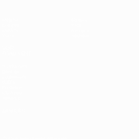
Matches
Équipes
Groupes
Infos
UEFA.tv
À propos
Stats
Boutique
VOIR
ÉGALEMENT
fr.UEFA.com
Dans les
coulisses de
l'UEFA
Fondation
UEFA pour
l'enfance
LANGUES
Français
English
Français
Deutsch
Русский
Español
Italiano
Português
Télécharger l'appli officielle