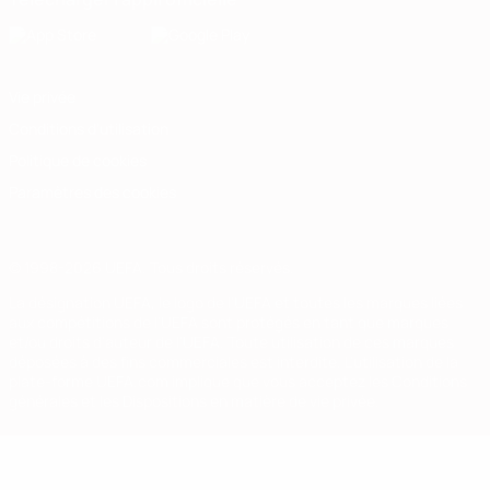
Vie privée
Conditions d'utilisation
Politique de cookies
Paramètres des cookies
© 1998-2026 UEFA. Tous droits réservés.
La désignation UEFA, le logo de l'UEFA et toutes les marques liées
aux compétitions de l'UEFA sont protégés en tant que marques
et/ou droits d'auteur de l'UEFA. Toute utilisation de ces marques
déposées à des fins commerciales est interdite. L'utilisation de la
plate-forme UEFA.com implique que vous acceptez les Conditions
générales et les Dispositions en matière de vie privée.