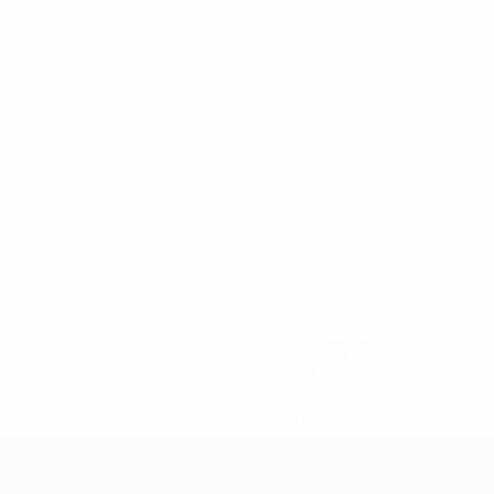
* Suspendue jusqu'à nouvel ordre. <a
href='https://fr.uefa.com/insideuefa/mediaservices/media
148df3adfcb7-1e200e38ed6f-1000--fifa-uefa-suspendem-
equipas-e-seleccoes-russas-de-todas-as-prov/' >En
savoir plus</a>
European Qualifiers