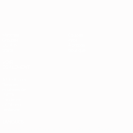
European Qualifiers
Matches
Équipes
Groupes
Infos
UEFA.tv
À propos
Stats
Boutique
VOIR
ÉGALEMENT
fr.UEFA.com
Dans les
coulisses de
l'UEFA
Fondation
UEFA pour
l'enfance
LANGUES
Français
English
Français
Deutsch
Русский
Español