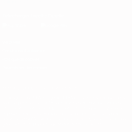
Italiano
Português
Télécharger l'appli officielle
Vie privée
Conditions d'utilisation
Politique de cookies
Paramètres des cookies
© 1998-2026 UEFA. Tous droits réservés.
La désignation UEFA, le logo de l'UEFA et toutes les marques liées
aux compétitions de l'UEFA sont protégés en tant que marques
et/ou droits d'auteur de l'UEFA. Toute utilisation de ces marques
déposées à des fins commerciales est interdite. L'utilisation de la
plate-forme UEFA.com implique que vous acceptez les Conditions
générales et les Dispositions en matière de vie privée.