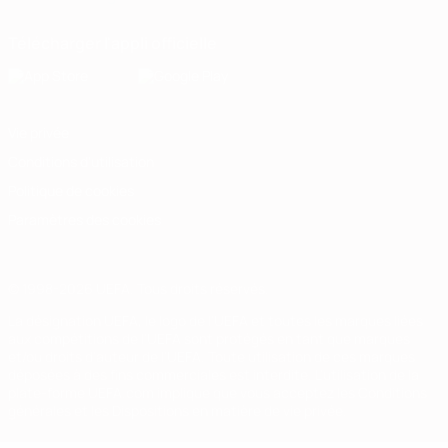
Télécharger l'appli officielle
Vie privée
Conditions d'utilisation
Politique de cookies
Paramètres des cookies
© 1998-2026 UEFA. Tous droits réservés.
La désignation UEFA, le logo de l'UEFA et toutes les marques liées
aux compétitions de l'UEFA sont protégés en tant que marques
et/ou droits d'auteur de l'UEFA. Toute utilisation de ces marques
déposées à des fins commerciales est interdite. L'utilisation de la
plate-forme UEFA.com implique que vous acceptez les Conditions
générales et les Dispositions en matière de vie privée.