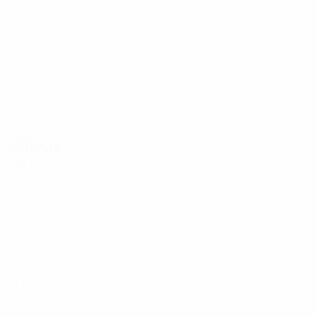
IRL
33
1
-
Abankwah
19
IRL
22
-
-
Ebosele
21
IRL
24
4
-
Honohan
21
IRL
25
-
-
Collins
22
IRL
25
7
-
Milieux
Âge
J
G
Manning
3
IRL
30
6
-
Molumby
6
IRL
27
4
-
Cullen
6
IRL
30
5
-
Azaz
8
IRL
25
6
-
Brady
11
IRL
34
1
-
Dunne
12
IRL
28
2
-
Coventry
13