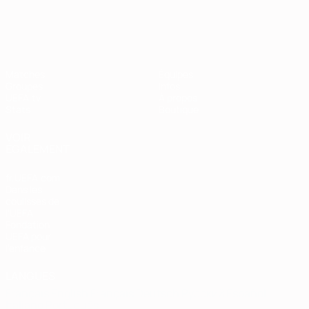
European Qualifiers
Matches
Équipes
Groupes
Infos
UEFA.tv
À propos
Stats
Boutique
VOIR
ÉGALEMENT
fr.UEFA.com
Dans les
coulisses de
l'UEFA
Fondation
UEFA pour
l'enfance
LANGUES
Français
English
Français
Deutsch
Русский
Español
Italiano
Português