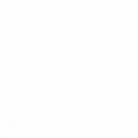
IRL
26
1
-
Vale
13
IRL
23
1
-
Phillips
13
IRL
24
1
-
Taylor
14
IRL
28
6
-
Moran
14
IRL
22
-
-
McAteer
17
IRL
24
2
-
Knight
17
IRL
25
2
-
Lawal
18
IRL
23
-
-
Browne
18
IRL
31
1
-
Smallbone
18
IRL
26
2
-
Szmodics
21
IRL
30
2
-
Attaquants
Âge
J
G
Parrott
7
IRL