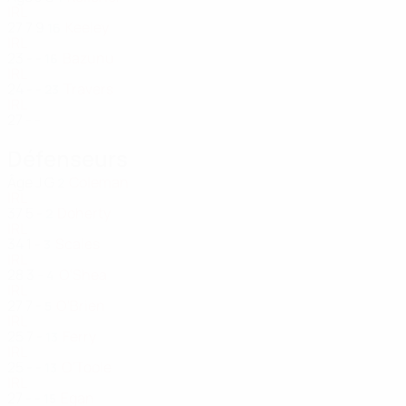
IRL
27
7
9
Keeley
16
IRL
23
-
-
Bazunu
16
IRL
24
-
-
Travers
23
IRL
27
-
-
Défenseurs
Âge
J
G
Coleman
2
IRL
37
5
-
Doherty
2
IRL
34
1
-
Scales
3
IRL
28
3
-
O'Shea
4
IRL
27
7
-
O'Brien
5
IRL
25
7
-
Ferry
13
IRL
25
-
-
O'Toole
13
IRL
27
-
-
Egan
15