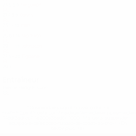
24
5
6
Ferguson
9
IRL
21
4
3
Kenny
9
IRL
23
1
-
Idah
10
IRL
25
6
1
McGrath
18
IRL
29
-
-
Johnston
19
IRL
27
4
-
Ogbene
20
IRL
29
7
-
Entraîneur
Heimir Hallgrímsson
ISL
* Suspendue jusqu'à nouvel ordre. <a
href='https://fr.uefa.com/insideuefa/mediaservices/media
148df3adfcb7-1e200e38ed6f-1000--fifa-uefa-suspendem-
equipas-e-seleccoes-russas-de-todas-as-prov/' >En
savoir plus</a>