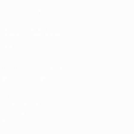
VOIR ÉGALEMENT
fr.UEFA.com
Dans les coulisses de l'UEFA
Fondation UEFA pour l'enfance
LANGUES
Français
English
Français
Deutsch
Русский
Español
Italiano
Télécharger l'appli officielle
Vie privée
Conditions d'utilisation
Politique de cookies
Paramètres des cookies