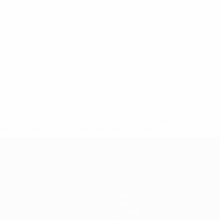
Käit
Kristal
Kuusk
Lepistu
Mets
Miller
Mustmaa
Paalberg
Palu
nseur
Milieu
Milieu
Défenseur
Milieu
Défenseur
Milieu
Attaquant
Attaquant
Milieu
.uefa.com/insideuefa/mediaservices/mediareleases/news/027
ipas-e-seleccoes-russas-de-todas-as-prov/' >En savoir plus
Équipes
Infos
À propos
Boutique