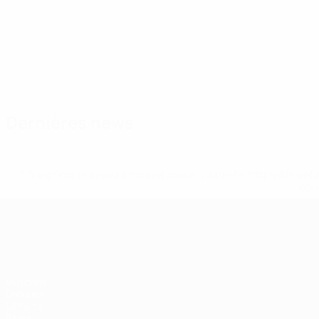
Effectif
Ainsalu
Anier
Hein
Hussar
Igonen
J. Tamm
Jepihhin
Käit
Milieu
Attaquant
Gardien
Défenseur
Gardien
Défenseur
Milieu
Défe
Dernières news
* Suspendue jusqu'à nouvel ordre. <a href='https://fr
equ
European Qualifiers
Matches
Groupes
UEFA.tv
Stats