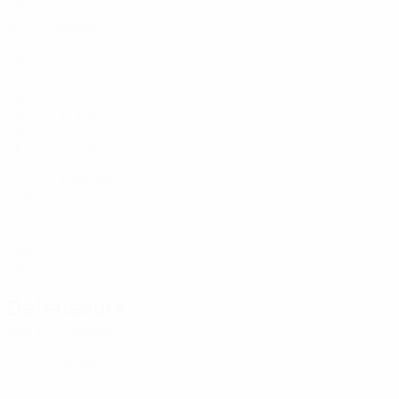
SRB
21
-
-
Rajković
1
SRB
30
2
3
V. Ilić
12
SRB
23
-
-
V. Milinković-Savić
21
SRB
29
-
-
D. Petrović
21
SRB
26
6
7
Jovanović
21
SRB
33
-
-
Kaličanin
21
SRB
22
-
-
Draškić
21
SRB
19
-
-
Rosić
21
SRB
29
-
-
Défenseurs
Âge
J
G
Mimović
2
SRB
21
2
-
Nedeljković
2
SRB
20
2
-
Pavlović
3