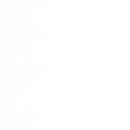
SRB
30
2
-
Maksimović
5
SRB
31
5
-
Gudelj
6
SRB
34
6
-
Radonjić
7
SRB
30
2
-
Birmančević
10
SRB
28
1
-
Lukić
10
SRB
29
6
-
Kostić
11
SRB
33
6
-
Milosavljević
15
SRB
19
2
-
Ugrešić
15
SRB
20
-
-
Zukić
17
SRB
25
1
-
I. Ilić
17
SRB
25
3
-
L. Ilić
18
SRB
27
-
-
Stanković
19
SRB
21
4
1
Topić
19
SRB