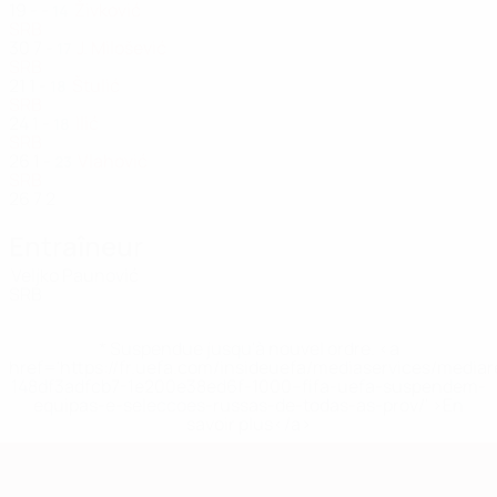
19
-
-
Živković
14
SRB
30
7
-
J. Milošević
17
SRB
21
1
-
Štulić
18
SRB
24
1
-
Ilić
18
SRB
26
1
-
Vlahović
23
SRB
26
7
2
Entraîneur
Veljko Paunović
SRB
* Suspendue jusqu'à nouvel ordre. <a
href='https://fr.uefa.com/insideuefa/mediaservices/media
148df3adfcb7-1e200e38ed6f-1000--fifa-uefa-suspendem-
equipas-e-seleccoes-russas-de-todas-as-prov/' >En
savoir plus</a>
European Qualifiers