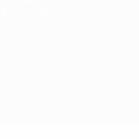
Télécharger l'appli officielle
Vie privée
Conditions d'utilisation
Politique de cookies
Paramètres des cookies
© 1998-2026 UEFA. Tous droits réservés.
La désignation UEFA, le logo de l'UEFA et toutes les marques liées
aux compétitions de l'UEFA sont protégés en tant que marques
et/ou droits d'auteur de l'UEFA. Toute utilisation de ces marques
déposées à des fins commerciales est interdite. L'utilisation de la
plate-forme UEFA.com implique que vous acceptez les Conditions
générales et les Dispositions en matière de vie privée.