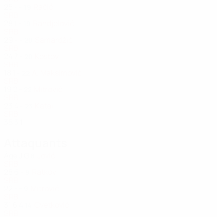
25
-
-
Račić
19
SRB
28
1
-
Randjelović
19
SRB
29
-
-
Samardžić
20
SRB
24
7
-
Kostov
20
SRB
18
1
-
A. Maksimović
22
SRB
19
2
-
Mitrović
22
SRB
23
4
-
Katai
23
SRB
35
3
1
Attaquants
Âge
J
G
Jović
8
SRB
28
6
-
Ratkov
9
SRB
22
-
-
Mitrović
9
SRB
31
6
4
Cvetković
14
SRB