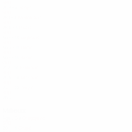
SRB
25
8
-
Stojić
4
SRB
28
1
-
Milenković
4
SRB
28
6
-
Ristić
5
SRB
30
-
-
Veljković
13
SRB
30
4
-
Babić
15
SRB
30
-
-
Simić
15
GER
21
2
-
Eraković
16
SRB
25
4
-
Mitrović
18
SRB
24
-
-
Terzić
22
SRB
26
4
-
Milieux
Âge
J
G
Dragojević
2
SRB
20
-
-
Grujić
5