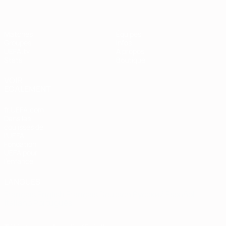
Matches
Équipes
Groupes
Infos
UEFA.tv
À propos
Stats
Boutique
VOIR
ÉGALEMENT
fr.UEFA.com
Dans les
coulisses de
l'UEFA
Fondation
UEFA pour
l'enfance
LANGUES
Français
English
Français
Deutsch
Русский
Español
Italiano
Português