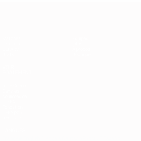
European Qualifiers
Matches
Équipes
Groupes
Infos
UEFA.tv
À propos
Stats
Boutique
VOIR
ÉGALEMENT
fr.UEFA.com
Dans les
coulisses de
l'UEFA
Fondation
UEFA pour
l'enfance
LANGUES
Français
English
Français
Deutsch
Русский
Español