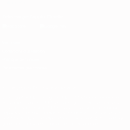
Italiano
Português
Télécharger l'appli officielle
Vie privée
Conditions d'utilisation
Politique de cookies
Paramètres des cookies
© 1998-2026 UEFA. Tous droits réservés.
La désignation UEFA, le logo de l'UEFA et toutes les marques liées
aux compétitions de l'UEFA sont protégés en tant que marques
et/ou droits d'auteur de l'UEFA. Toute utilisation de ces marques
déposées à des fins commerciales est interdite. L'utilisation de la
plate-forme UEFA.com implique que vous acceptez les Conditions
générales et les Dispositions en matière de vie privée.