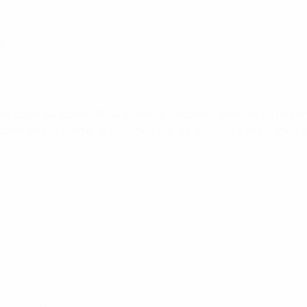
al
a Coupe du Monde 1954, le "Major galopant" a frappé 84 fois en
ontraint de quitter la sélection par les services d'émigration à d