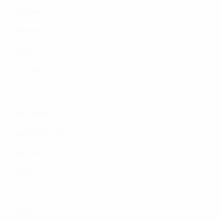
Géorgie
Shota Arveladze – 26 buts
Gibraltar
Roy Chipolina, Jake Gosling & Kyle Casciaro – 1 go
Grèce
Nikos Anastopoulos – 29 buts
Hongrie
Ferenc Puskás – 84 buts
Buteur en phase finale des Jeux olympiques de 1952 et de l
6-3 de l'Angleterre au cours du "Match du siècle", en 1953. C
Îles Féroé
Rógvi Jacobsen – 10 buts
Irlande du Nord
David Healy – 36 buts
Islande
Eidur Gudjohnsen – 24 buts
Israël
Mordechai Shpigler – 33 buts
Les buts de Ronaldo aux EURO
Italie
Luigi Riva – 35 buts