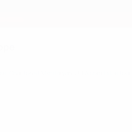
rope
e, Charlton et Mkhitaryan, UEFA.com fait le tour