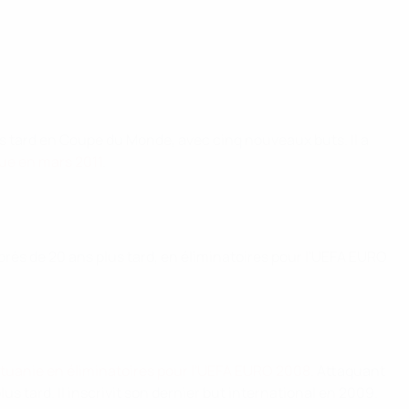
us tard en Coupe du Monde, avec cinq nouveaux buts. Il a
que en mars 2011
.
 près de 20 ans plus tard, en éliminatoires pour l'UEFA EURO
Lituanie en éliminatoires pour l'UEFA EURO 2008
. Attaquant
 tard. Il inscrivit son dernier but international en 2009.