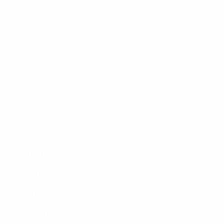
Europe's top international goalscorers
©Getty Images
De Henry à Ronaldo en passant par Keane, Klose, Charlton e
Albanie
Erjon Bogdani – 18 buts
Allemagne
Miroslav Klose – 71 buts
ARY de Macédoine
Goran Pandev – 26 buts
Andorre
Ildefons Lima – 9 buts
Angleterre
Bobby Charlton – 49 buts