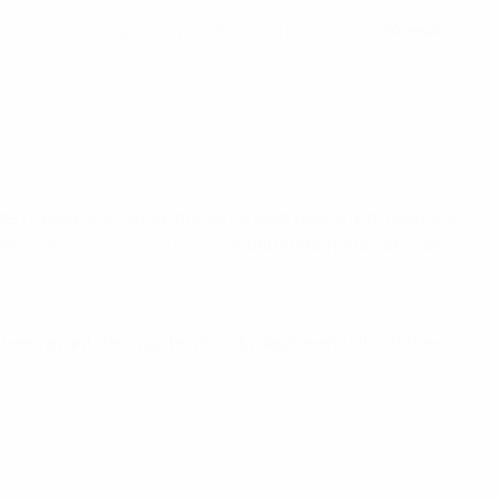
minatoire de Coupe du Monde face à la Hongrie
à l'ArenA
u Brésil
.
e l'UEFA EURO 2004, mais il ne s'est plus arrêté depuis. Il
iplé mémorable contre la Suède
deux mois plus tard. Il en
s années avant d'en ajouter plus du double en 138 matches.