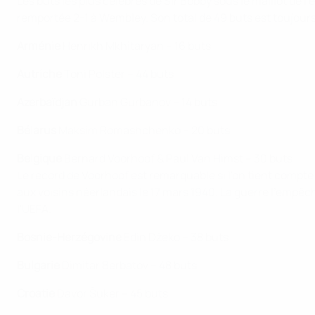
Les buts les plus célèbres de Sir Bobby sous le maillot de
remportée 2-1 à Wembley. Son total de 49 buts est toujours 
Arménie
Henrikh Mkhitaryan – 16 buts
Autriche
Toni Polster – 44 buts
Azerbaïdjan
Gurban Gurbanov – 14 buts
Bélarus
Maksim Romashchenko – 20 buts
Belgique
Bernard Voorhoof & Paul Van Himst – 30 buts
Le record de Voorhoof est remarquable si l'on tient compte 
aux voisins néerlandais le 17 mars 1940. La guerre l'empêc
l'UEFA.
Bosnie-Herzégovine
Edin Džeko – 38 buts
Bulgarie
Dimitar Berbatov – 48 buts
Croatie
Davor Šuker – 45 buts