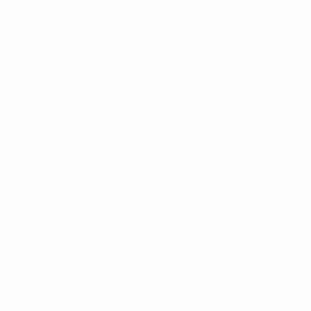
Chypre
Michalis Konstantinou – 32 buts
Danemark
Poul Nielsen & Jon Dahl Thomasson – 52 buts
Écosse
Denis Law & Kenny Dalglish – 30 buts
Espagne
David Villa – 59 buts
'El Guaje' était sacré meilleur buteur lors du sacre espag
dépassé la marque laissée par Raúl González à 44 buts en
Estonie
Andres Oper – 38 buts
Finlande
Jari Litmanen – 32 buts
Litmanen ouvrit son compteur buts international le 16 mai 1
2012 contre San Marin. Litmanen est également le joueur le
Les buts européens de Thierry Henry
France
Thierry Henry – 51 buts
Champion du Monde 1998, Henry a dépassé les 41 buts du m
des Bleus pendant plus de dix ans, il remporta l'UEFA EURO 