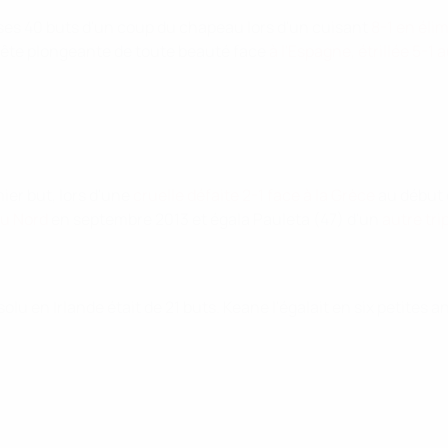
t ses 40 buts d'un coup du chapeau lors d'un cuisant
8-1 en éli
 tête plongeante de toute beauté face
à l'Espagne, étrillée 5-1 a
ier but, lors d'une
cruelle défaite 2-1 face à la Grèce
au début d
 du Nord
en septembre 2013 et égala Pauleta (47) d'un
autre tr
solu en Irlande était de 21 buts. Keane l'égalait en six petite