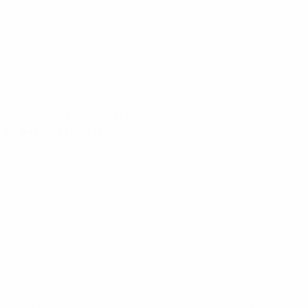
 85 matches pour la Hongrie. Ce total inclut la démolition
ix ans de la retraite...