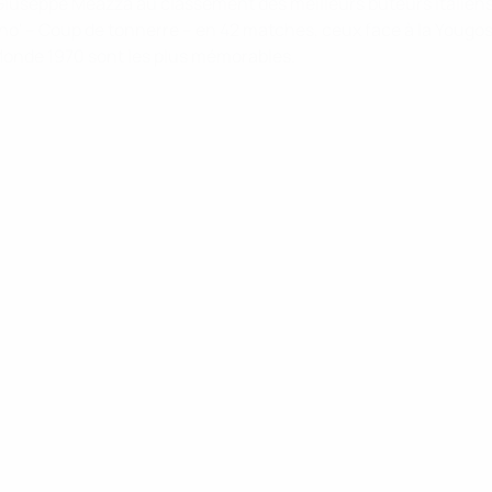
 Giuseppe Meazza au classement des meilleurs buteurs italiens,
uono' – Coup de tonnerre – en 42 matches, ceux face à la Yougo
 Monde 1970 sont les plus mémorables.