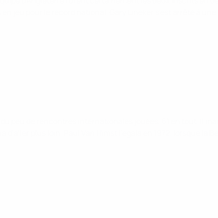
 l'équipe d'Angleterre furent certainement les deux inscrits e
en jeu pour le record national. Gary Lineker s'est arrêté à une
du peu de rencontres internationales jouées, 61 en tout. Il mar
ha d'aller plus loin. Paul Van Himst l'égala en 1972, lorsque l