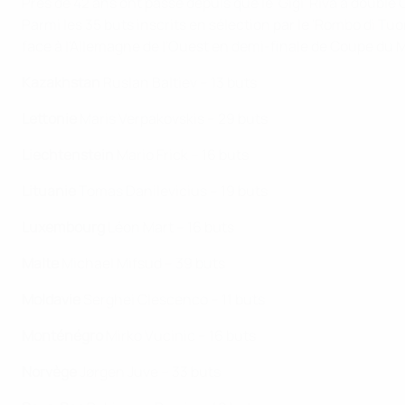
Près de 42 ans ont passé depuis que le 'Gigi' Riva a doublé
Parmi les 35 buts inscrits en sélection par le 'Rombo di T
face à l'Allemagne de l'Ouest en demi-finale de Coupe du
Kazakhstan
Ruslan Baltiev – 13 buts
Lettonie
Maris Verpakovskis – 29 buts
Liechtenstein
Mario Frick – 16 buts
Lituanie
Tomas Danilevicius – 19 buts
Luxembourg
Léon Mart – 16 buts
Malte
Michael Mifsud – 39 buts
Moldavie
Serghei Clescenco – 11 buts
Monténégro
Mirko Vucinic – 16 buts
Norvège
Jørgen Juve – 33 buts