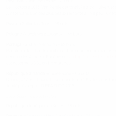
Pays-Bas
Robin van Persie – 49 buts
Le 11 octobre 2013, Van Persie détrônait Patrick Kluivert e
Amsterdam. L'un des plus beaux remonte à il y a peu : une
Pays de Galles
Ian Rush – 28 buts
Pologne
Wlodzimierz Lubanski – 48 buts
Portugal
Cristiano Ronaldo – 52 buts
Ronaldo a dû attendre huit matches pour inscrire son prem
dépassa les 41 buts d'Eusébio par
un triplé face à l'Irlande
est désormais à 52 en 118 matches.
République d'Irlande
Robbie Keane – 65 buts
Quand, à 17 ans, Keane fit ses débuts, en 1997, le record ab
Jubilé prévu après l'UEFA EURO 2016.
Davor Šuker : votre but préféré ?
République tchèque
Jan Koller – 55 buts