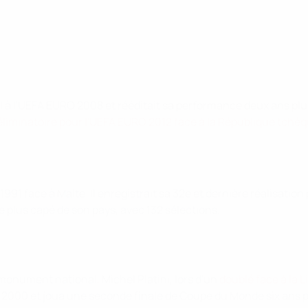
nol à l'UEFA EURO 2008 et rééditait sa performance deux ans pl
éliminatoire pour l'UEFA EURO 2012 face à la République tchè
991 face à Malte. Il enregistrait sa 32e et dernière réalisation
 plus capé de son pays, avec 132 sélections.
onument national, Michel Platini, lors d'un
doublé face à la 
2000 et joua une seconde finale de Coupe du Monde six ans plus