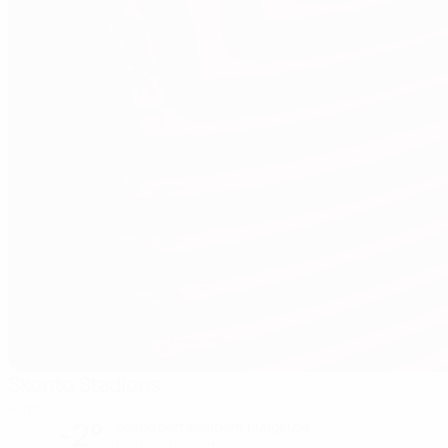
Skonto Stadions
Riga
-2°
soirée partiellement nuageuse
Le terrain est impeccable