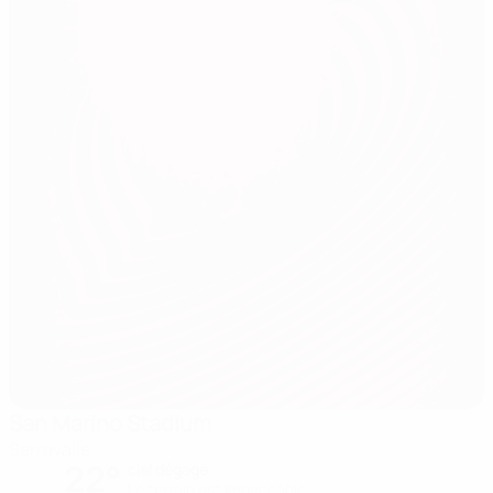
San Marino Stadium
Serravalle
22°
ciel dégagé
Le terrain est impeccable